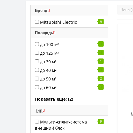
Бренд
Mitsubishi Electric
9
Площадь
до 100 м²
1
до 125 м²
1
до 30 м²
1
до 40 м²
1
до 50 м²
2
до 60 м²
1
Показать еще: (2)
Тип
M
Мульти-сплит-система
9
внешний блок