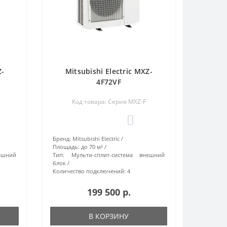
Z-
Mitsubishi Electric MXZ-
4F72VF
Код товара: Серия MXZ-F
0
Бренд:
Mitsubishi Electric
Площадь:
до 70 м²
ешний
Тип:
Мульти-сплит-система внешний
блок
Количество подключений:
4
199 500 р.
В КОРЗИНУ