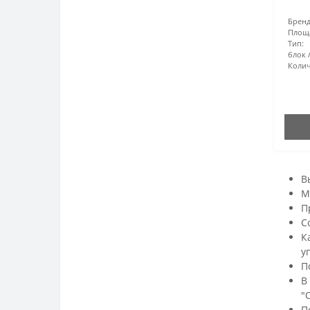
Бренд
Площ
Тип:
блок
Колич
В
М
П
С
К
у
П
В
"
П