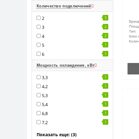
Количество подключений
2
3
Бренд
Площ
3
2
Тип:
4
2
блок
Колич
5
1
6
1
Мощность охлаждения, кВт
3,3
1
4,2
1
5,3
1
5,4
1
6,8
1
7,2
1
Показать еще: (3)