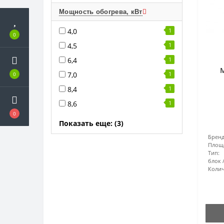
Мощность обогрева, кВт
4,0
1
0
4,5
1
6,4
1
M
7,0
1
0
8,4
1
8,6
1
0
Показать еще: (3)
Бренд
Площ
Тип:
блок
Колич