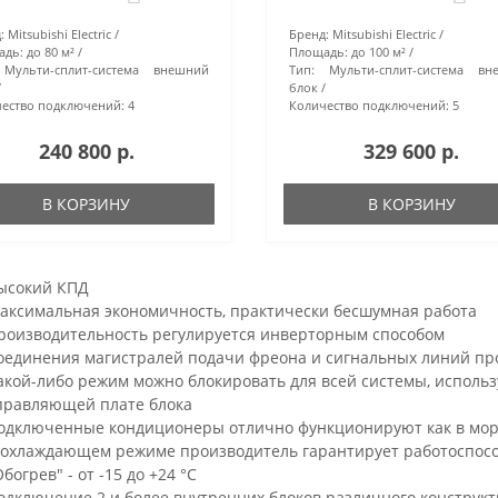
:
Mitsubishi Electric
Бренд:
Mitsubishi Electric
адь:
до 80 м²
Площадь:
до 100 м²
Мульти-сплит-система внешний
Тип:
Мульти-сплит-система вн
блок
ество подключений:
4
Количество подключений:
5
240 800 р.
329 600 р.
В КОРЗИНУ
В КОРЗИНУ
ысокий КПД
аксимальная экономичность, практически бесшумная работа
роизводительность регулируется инверторным способом
оединения магистралей подачи фреона и сигнальных линий про
акой-либо режим можно блокировать для всей системы, использ
правляющей плате блока
одключенные кондиционеры отлично функционируют как в моро
 охлаждающем режиме производитель гарантирует работоспособно
Обогрев" - от -15 до +24 °С
одключение 2 и более внутренних блоков различного конструк