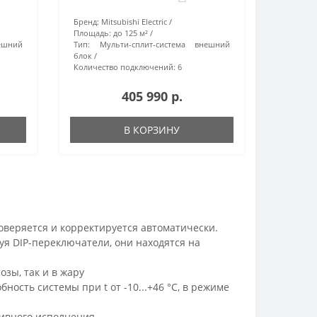
Бренд:
Mitsubishi Electric
Площадь:
до 125 м²
ешний
Тип:
Мульти-сплит-система внешний
блок
Количество подключений:
6
405 990 р.
В КОРЗИНУ
веряется и корректируется автоматически.
уя DIP-переключатели, они находятся на
зы, так и в жару
сть системы при t от -10...+46 °С, в режиме
тивного исполнения