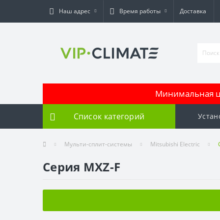
Наш адрес
Время работы
Доставка
Минимальная це
Список категорий
Устан
Мульти-сплит-системы
Mitsubishi Electric
Серия MXZ-F