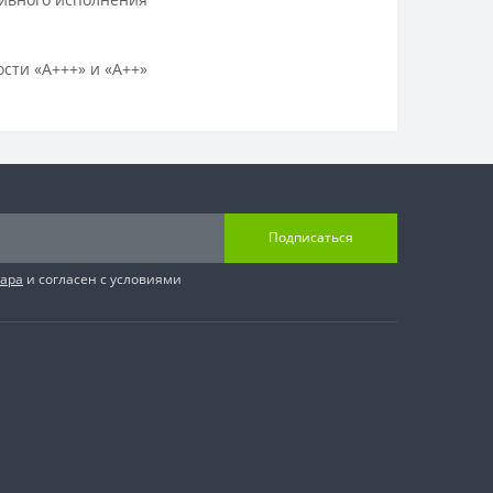
сти «А+++» и «А++»
Подписаться
вара
и согласен с условиями