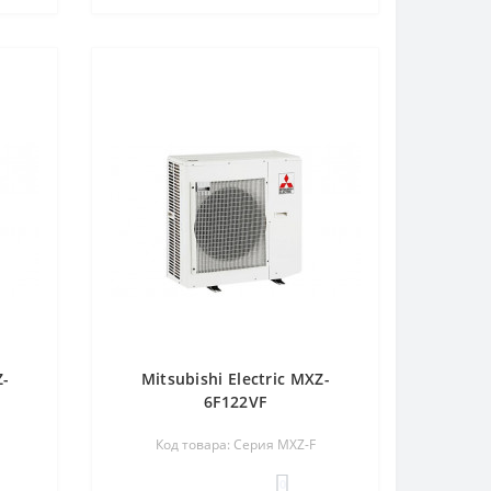
Z-
Mitsubishi Electric MXZ-
6F122VF
Код товара: Серия MXZ-F
0