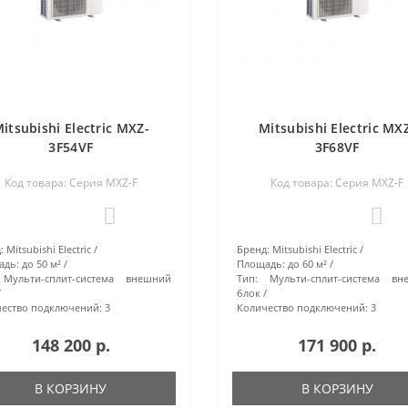
itsubishi Electric MXZ-
Mitsubishi Electric MX
3F54VF
3F68VF
Код товара: Серия MXZ-F
Код товара: Серия MXZ-F
0
0
:
Mitsubishi Electric
Бренд:
Mitsubishi Electric
адь:
до 50 м²
Площадь:
до 60 м²
Мульти-сплит-система внешний
Тип:
Мульти-сплит-система вн
блок
ество подключений:
3
Количество подключений:
3
148 200 р.
171 900 р.
В КОРЗИНУ
В КОРЗИНУ