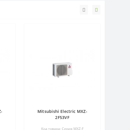
Z-
Mitsubishi Electric MXZ-
2F53VF
Код товара: Серия MXZ-F