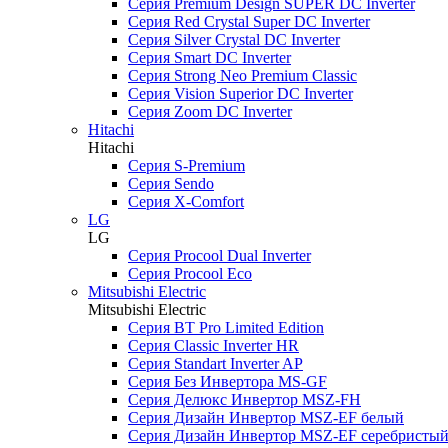
Серия Premium Design SUPER DC Inverter
Серия Red Crystal Super DC Inverter
Серия Silver Crystal DC Inverter
Серия Smart DC Inverter
Серия Strong Neo Premium Classic
Серия Vision Superior DC Inverter
Серия Zoom DC Inverter
Hitachi
Hitachi
Серия S-Premium
Серия Sendo
Серия X-Comfort
LG
LG
Серия Procool Dual Inverter
Серия Procool Eco
Mitsubishi Electric
Mitsubishi Electric
Серия BT Pro Limited Edition
Серия Classic Inverter HR
Серия Standart Inverter AP
Серия Без Инвертора MS-GF
Серия Делюкс Инвертор MSZ-FH
Серия Дизайн Инвертор MSZ-EF белый
Серия Дизайн Инвертор MSZ-EF серебристы