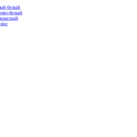
ный белый
ово-белый
-красный
никс