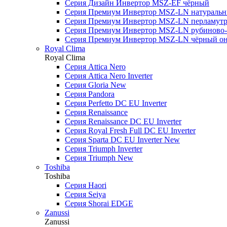
Серия Дизайн Инвертор MSZ-EF чёрный
Серия Премиум Инвертор MSZ-LN натураль
Серия Премиум Инвертор MSZ-LN перламутр
Серия Премиум Инвертор MSZ-LN рубиново
Серия Премиум Инвертор MSZ-LN чёрный о
Royal Clima
Royal Clima
Серия Attica Nero
Серия Attica Nero Inverter
Серия Gloria New
Серия Pandora
Серия Perfetto DC EU Inverter
Серия Renaissance
Серия Renaissance DC EU Inverter
Серия Royal Fresh Full DC EU Inverter
Серия Sparta DC EU Inverter New
Серия Triumph Inverter
Серия Triumph New
Toshiba
Toshiba
Серия Haori
Серия Seiya
Серия Shorai EDGE
Zanussi
Zanussi