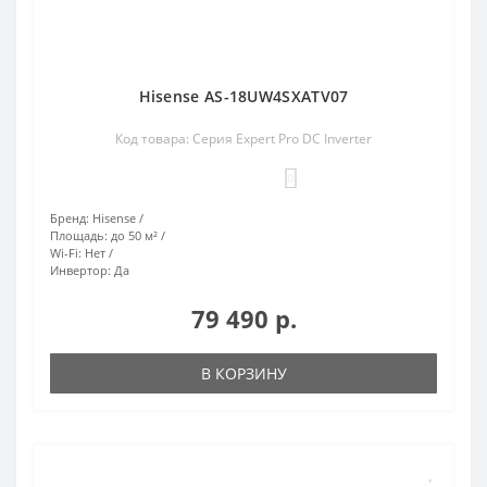
Hisense AS-18UW4SXATV07
Код товара: Серия Expert Pro DC Inverter
0
Бренд:
Hisense
Площадь:
до 50 м²
Wi-Fi:
Нет
Инвертор:
Да
79 490 р.
В КОРЗИНУ