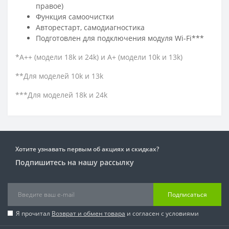
правое)
Функция самоочистки
Авторестарт, самодиагностика
Подготовлен для подключения модуля Wi-Fi***
*А++ (модели 18k и 24k) и А+ (модели 10k и 13k)
**Для моделей 10k и 13k
***Для моделей 18k и 24k
Хотите узнавать первым об акциях и скидках?
Подпишитесь на нашу рассылку
Подписаться
Я прочитал
Возврат и обмен товара
и согласен с условиями