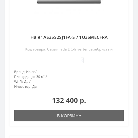
Haier AS35S2SJ1FA-S / 1U35MECFRA
Код товара: Серия Jade DC-Inverter серебристый
0
Бренд:
Haier
Площадь:
до 30 м²
Wi-Fi:
Да
Инвертор:
Да
132 400 р.
В КОРЗИНУ