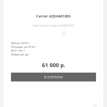
Carrier 42QHA018DS
Код товара: Серия 42QHA-DS
0
Бренд:
Carrier
Площадь:
до 50 м²
Wi-Fi:
Нет
Инвертор:
Да
61 000 р.
В КОРЗИНУ