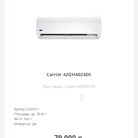
Carrier 42QHA024DS
Код товара: Серия 42QHA-DS
0
Бренд:
Carrier
Площадь:
до 70 м²
Wi-Fi:
Нет
Инвертор:
Да
79 000 р.