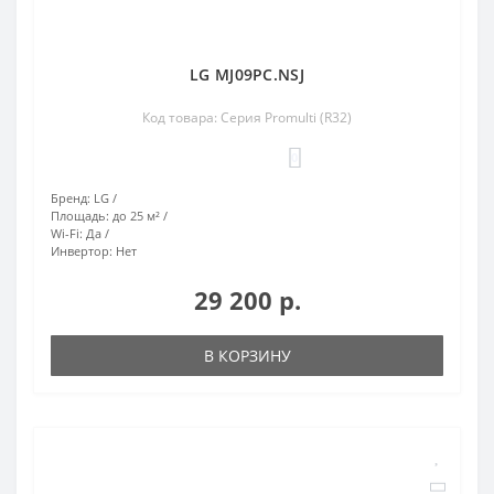
LG MJ09PC.NSJ
Код товара: Серия Promulti (R32)
0
Бренд:
LG
Площадь:
до 25 м²
Wi-Fi:
Да
Инвертор:
Нет
29 200 р.
В КОРЗИНУ