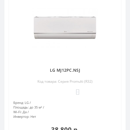
LG MJ12PC.NSJ
Код товара: Серия Promulti (R32)
0
Бренд:
LG
Площадь:
до 35 м²
Wi-Fi:
Да
Инвертор:
Нет
38 800 р.