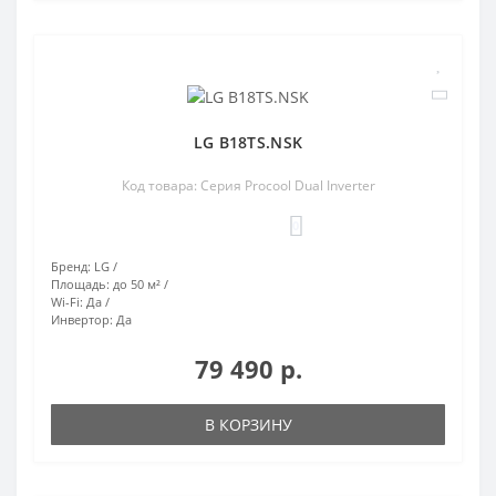
LG B18TS.NSK
Код товара: Серия Procool Dual Inverter
0
Бренд:
LG
Площадь:
до 50 м²
Wi-Fi:
Да
Инвертор:
Да
79 490 р.
В КОРЗИНУ