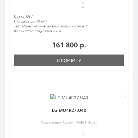
0
Бренд:
LG
Площадь:
до 80 м²
Тип:
Мульти-сплит-система внешний блок
Количество подключений:
4
161 800 р.
В КОРЗИНУ
LG MU4R27.U40
Код товара: Серия Multi F (R32)
0