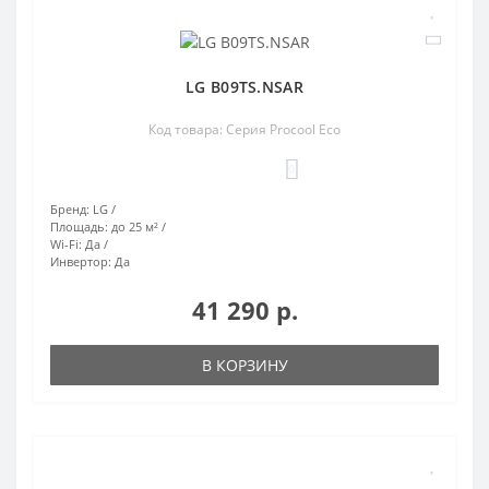
LG B09TS.NSAR
Код товара: Серия Procool Eco
0
Бренд:
LG
Площадь:
до 25 м²
Wi-Fi:
Да
Инвертор:
Да
41 290 р.
В КОРЗИНУ