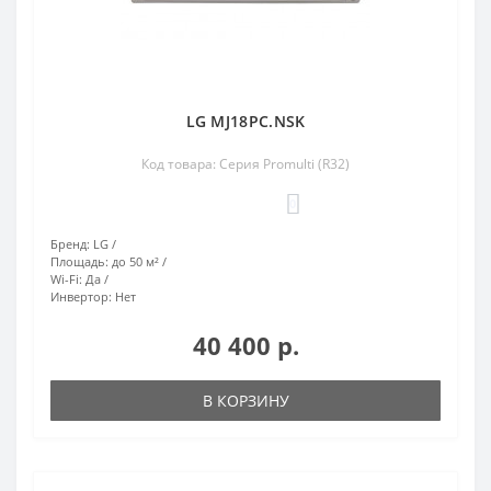
LG MJ18PC.NSK
Код товара: Серия Promulti (R32)
0
Бренд:
LG
Площадь:
до 50 м²
Wi-Fi:
Да
Инвертор:
Нет
40 400 р.
В КОРЗИНУ