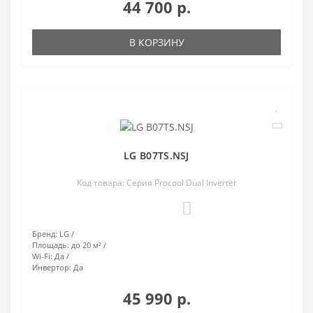
44 700 р.
В КОРЗИНУ
LG B07TS.NSJ
Код товара: Серия Procool Dual Inverter
0
Бренд:
LG
Площадь:
до 20 м²
Wi-Fi:
Да
Инвертор:
Да
45 990 р.