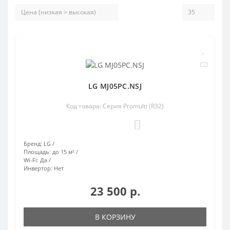
LG MJ05PC.NSJ
Код товара: Серия Promulti (R32)
0
Бренд:
LG
Площадь:
до 15 м²
Wi-Fi:
Да
Инвертор:
Нет
23 500 р.
В КОРЗИНУ