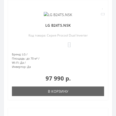
LG B24TS.NSK
Код товара: Серия Procool Dual Inverter
0
Бренд:
LG
Площадь:
до 70 м²
Wi-Fi:
Да
Инвертор:
Да
97 990 р.
В КОРЗИНУ