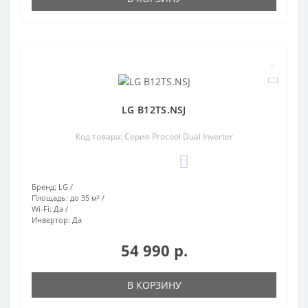
LG B12TS.NSJ
Код товара: Серия Procool Dual Inverter
0
Бренд:
LG
Площадь:
до 35 м²
Wi-Fi:
Да
Инвертор:
Да
54 990 р.
В КОРЗИНУ