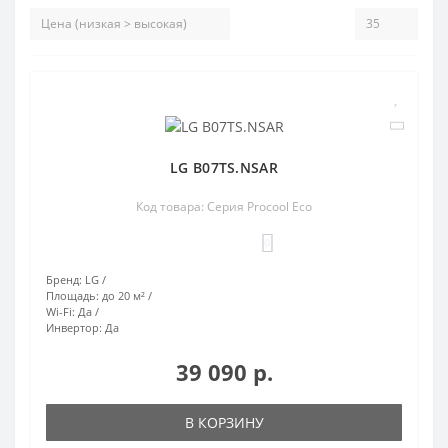
LG B07TS.NSAR
Код товара: Серия Procool Eco
0
Бренд:
LG
Площадь:
до 20 м²
Wi-Fi:
Да
Инвертор:
Да
39 090 р.
В КОРЗИНУ