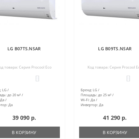
LG B07TS.NSAR
LG B09TS.NSAR
од товара: Серия Procool Eco
Код товара: Серия Procool E
0
0
:
LG
Бренд:
LG
адь:
до 20 м²
Площадь:
до 25 м²
Да
Wi-Fi:
Да
тор:
Да
Инвертор:
Да
39 090 р.
41 290 р.
В КОРЗИНУ
В КОРЗИНУ