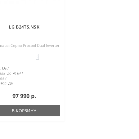
LG B24TS.NSK
вара: Серия Procool Dual Inverter
0
:
LG
адь:
до 70 м²
Да
тор:
Да
97 990 р.
В КОРЗИНУ