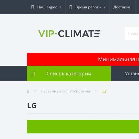
Наш адрес
Время работы
Доставка
Минимальная це
Список категорий
Устан
Настенные сплит-системы
LG
LG