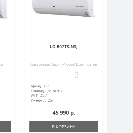
LG B07TS.NSJ
co
Код товара: Серия Procool Dual Inverter
0
Бренд:
LG
Площадь:
до 20 м²
Wi-Fi:
Да
Инвертор:
Да
45 990 р.
В КОРЗИНУ