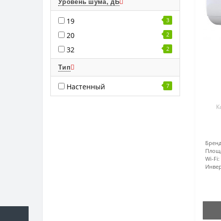
Уровень шума, дБ
19
3
20
2
32
2
Тип
Настенный
7
К
Бренд
Площ
Wi-Fi:
Инвер