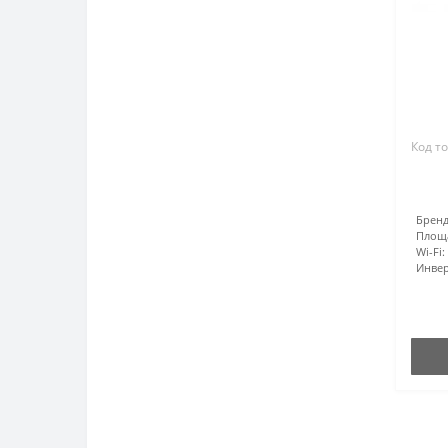
Код то
Бренд
Площ
Wi-Fi:
Инвер