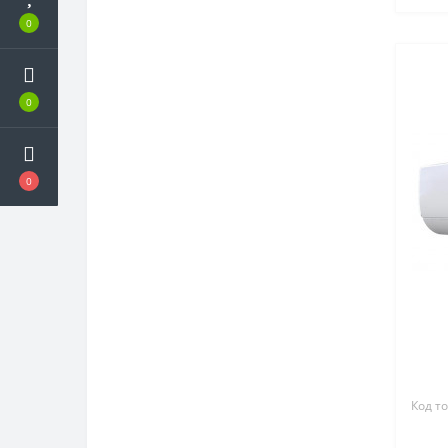
0
0
0
Код то