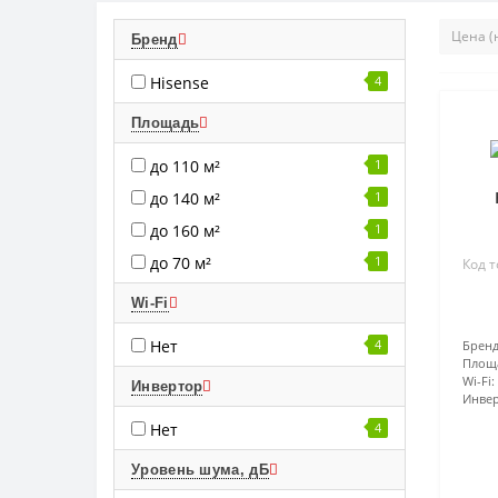
Бренд
Hisense
4
Площадь
до 110 м²
1
до 140 м²
1
до 160 м²
1
до 70 м²
1
Код т
Wi-Fi
Нет
4
Бренд
Площ
Wi-Fi:
Инвертор
Инвер
Нет
4
Уровень шума, дБ