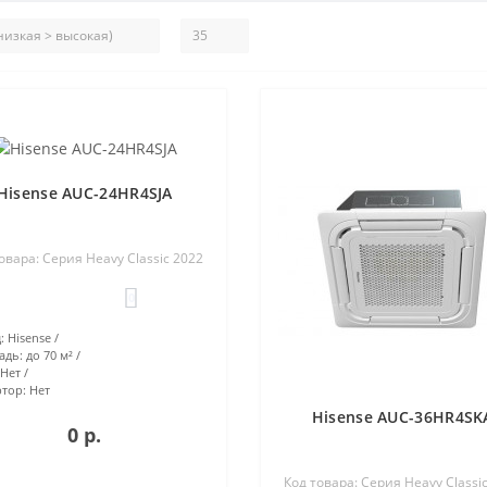
Hisense AUC-24HR4SJA
овара: Серия Heavy Classic 2022
0
:
Hisense
адь:
до 70 м²
Нет
тор:
Нет
Hisense AUC-36HR4SK
0 р.
Код товара: Серия Heavy Classi