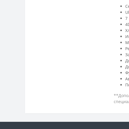
С
U
7
4
Х
И
M
Р
З
Д
Д
Ф
А
П
**Допо
специа