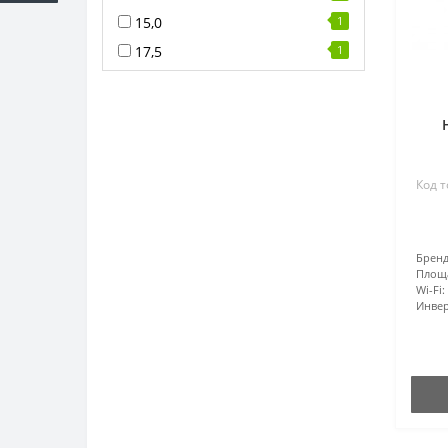
15,0
1
17,5
1
Код т
Бренд
Площ
Wi-Fi:
Инвер