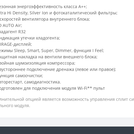
езонная энергоэффективность класса А++;
ltra Hi Density, Silver Ion и фотокаталитический фильтры;
 скоростей вентилятора внутреннего блока;
D AUTO Air;
ладагент R32
ндикация утечки хладогента;
IRAGE-дисплей;
ежимы Sleep, Smart, Super, Dimmer, функция I Feel;
ащитная накладка на вентили внешнего блока;
войная шумоизоляция компрессора;
вустороннее подключение дренажа (левое или правое);
ункция самоочистки;
вторестарт, самодиагностика.
одготовлен для подключения модуля Wi-Fi** пульт
лнительной опцией является возможность управления сплит си
льного модуля.