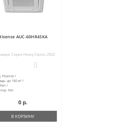
Hisense AUC-60HR4SKA
овара: Серия Heavy Classic 2022
0
:
Hisense
адь:
до 160 м²
Нет
тор:
Нет
0 р.
В КОРЗИНУ