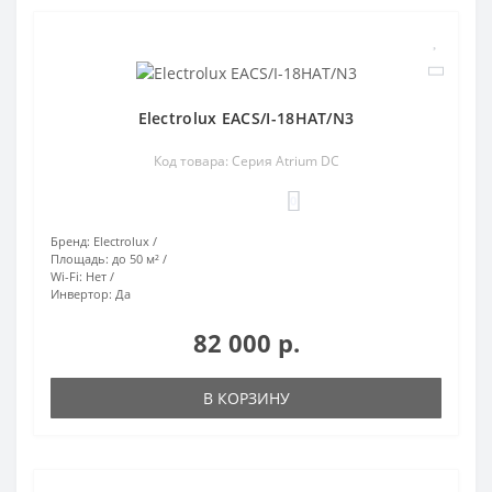
Electrolux EACS/I-18HAT/N3
Код товара: Серия Atrium DC
0
Бренд:
Electrolux
Площадь:
до 50 м²
Wi-Fi:
Нет
Инвертор:
Да
82 000 р.
В КОРЗИНУ