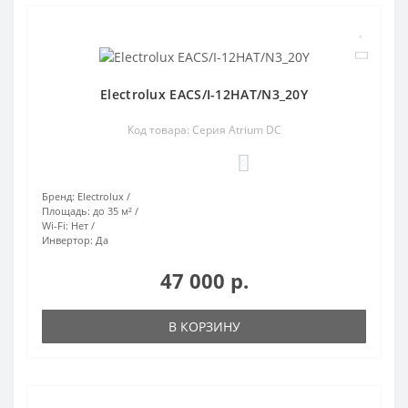
Electrolux EACS/I-12HAT/N3_20Y
Код товара: Серия Atrium DC
0
Бренд:
Electrolux
Площадь:
до 35 м²
Wi-Fi:
Нет
Инвертор:
Да
47 000 р.
В КОРЗИНУ