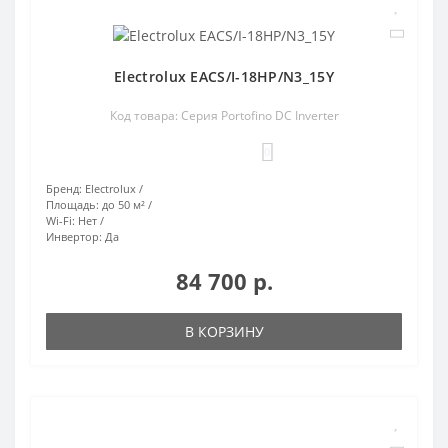
Electrolux EACS/I-18HP/N3_15Y
Код товара: Серия Portofino DC Inverter
0
Бренд:
Electrolux
Площадь:
до 50 м²
Wi-Fi:
Нет
Инвертор:
Да
84 700 р.
В КОРЗИНУ