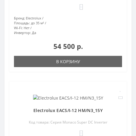
0
Бренд:
Electrolux
Площадь:
до 35 м²
Wi-Fi:
Нет
Инвертор:
Да
54 500 р.
В КОРЗИНУ
Electrolux EACS/I-12 HM/N3_15Y
Код товара: Серия Monaco Super DC Inverter
0