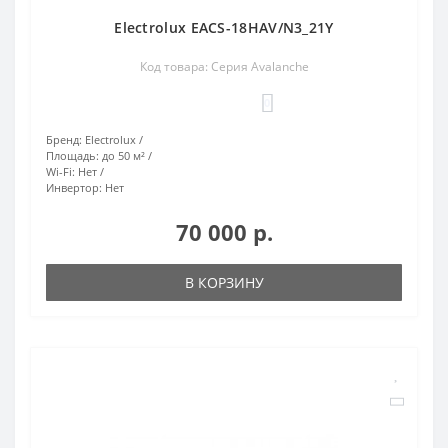
Electrolux EACS-18HAV/N3_21Y
Код товара: Серия Avalanche
0
Бренд:
Electrolux
Площадь:
до 50 м²
Wi-Fi:
Нет
Инвертор:
Нет
70 000 р.
В КОРЗИНУ