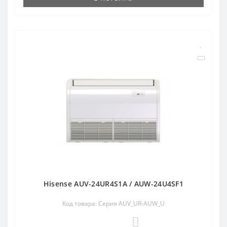
Hisense AUV-24UR4S1A / AUW-24U4SF1
Код товара: Серия AUV_UR-AUW_U
0