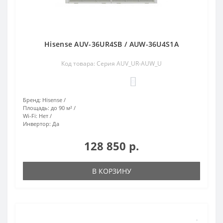
Hisense AUV-36UR4SB / AUW-36U4S1A
Код товара: Серия AUV_UR-AUW_U
0
Бренд:
Hisense
Площадь:
до 90 м²
Wi-Fi:
Нет
Инвертор:
Да
128 850 р.
В КОРЗИНУ