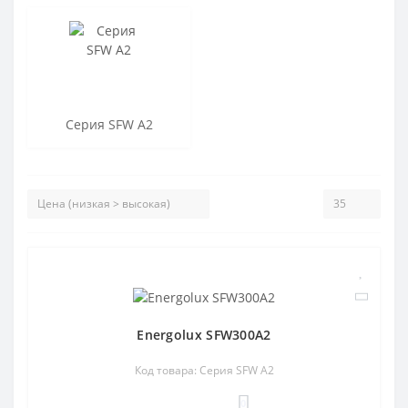
Cерия SFW А2
Energolux SFW300A2
Код товара: Cерия SFW А2
0