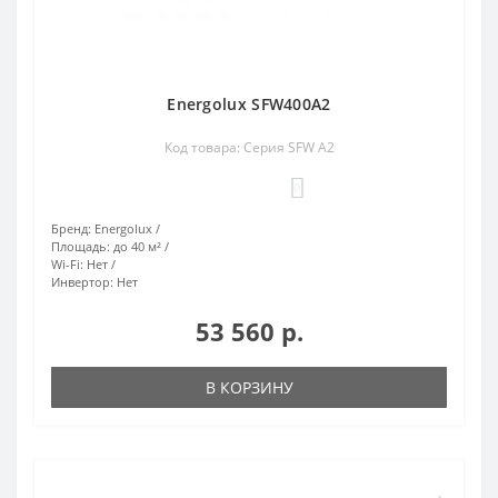
Energolux SFW400A2
Код товара: Cерия SFW А2
0
Бренд:
Energolux
Площадь:
до 40 м²
Wi-Fi:
Нет
Инвертор:
Нет
53 560 р.
В КОРЗИНУ