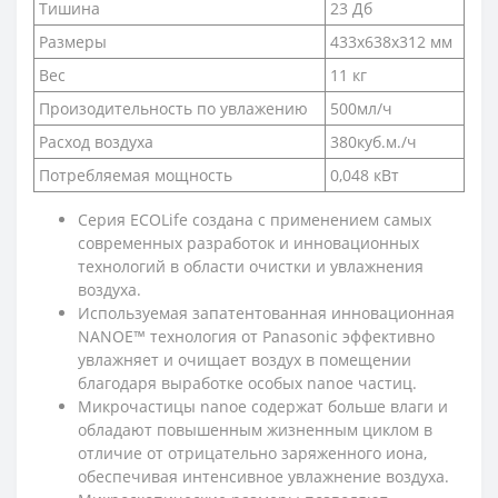
Тишина
23 Дб
Размеры
433х638х312 мм
Вес
11 кг
Произодительность по увлажению
500мл/ч
Расход воздуха
380куб.м./ч
Потребляемая мощность
0,048 кВт
Cерия ECOLife создана с применением самых
современных разработок и инновационных
технологий в области очистки и увлажнения
воздуха.
Используемая запатентованная инновационная
NANOE™ технология от Panasonic эффективно
увлажняет и очищает воздух в помещении
благодаря выработке особых nanoe частиц.
Микрочастицы nanoe содержат больше влаги и
обладают повышенным жизненным циклом в
отличие от отрицательно заряженного иона,
обеспечивая интенсивное увлажнение воздуха.