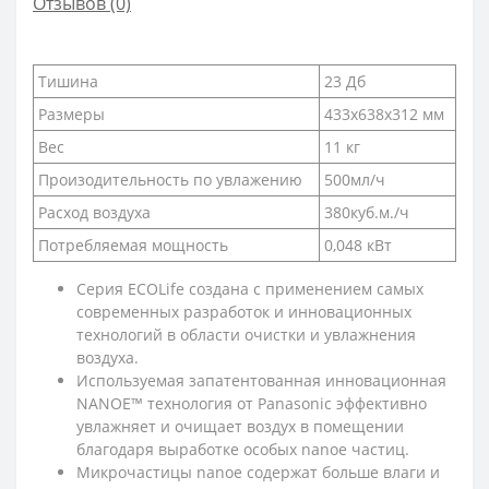
Отзывов (0)
Тишина
23 Дб
Размеры
433х638х312 мм
Вес
11 кг
Произодительность по увлажению
500мл/ч
Расход воздуха
380куб.м./ч
Потребляемая мощность
0,048 кВт
Cерия ECOLife создана с применением самых
современных разработок и инновационных
технологий в области очистки и увлажнения
воздуха.
Используемая запатентованная инновационная
NANOE™ технология от Panasonic эффективно
увлажняет и очищает воздух в помещении
благодаря выработке особых nanoe частиц.
Микрочастицы nanoe содержат больше влаги и