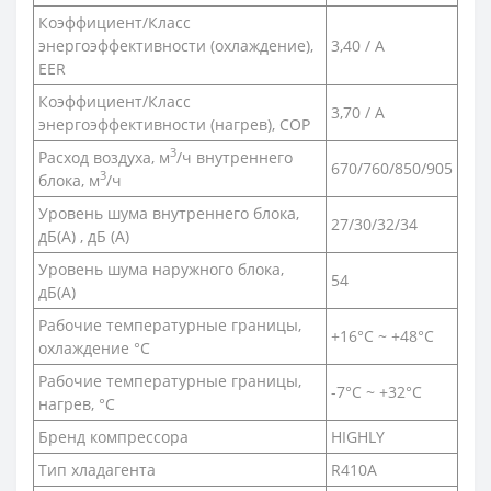
Коэффициент/Класс
энергоэффективности (охлаждение),
3,40 / A
EER
Коэффициент/Класс
3,70 / A
энергоэффективности (нагрев), COP
3
Расход воздуха, м
/ч внутреннего
670/760/850/905
3
блока, м
/ч
Уровень шума внутреннего блока,
27/30/32/34
дБ(A) , дБ (А)
Уровень шума наружного блока,
54
дБ(A)
Рабочие температурные границы,
+16°С ~ +48°С
охлаждение °C
Рабочие температурные границы,
-7°С ~ +32°С
нагрев, °C
Бренд компрессора
HIGHLY
Тип хладагента
R410A