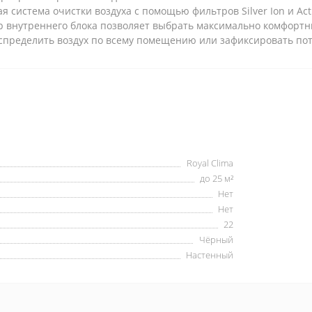
система очистки воздуха с помощью фильтров Silver Ion и Acti
 внутреннего блока позволяет выбрать максимально комфортны
спределить воздух по всему помещению или зафиксировать пот
Royal Clima
до 25 м²
Нет
Нет
22
Чёрный
Настенный