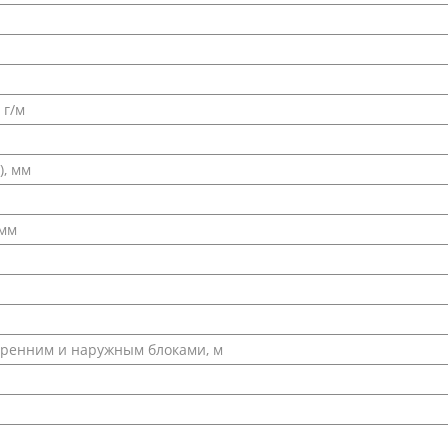
 г/м
), мм
 мм
тренним и наружным блоками, м