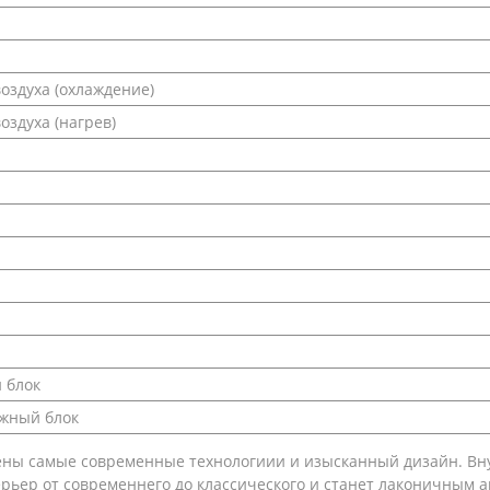
оздуха (охлаждение)
здуха (нагрев)
 блок
ужный блок
ены самые современные технологиии и изысканный дизайн. Вн
рьер от современнего до классического и станет лаконичным 