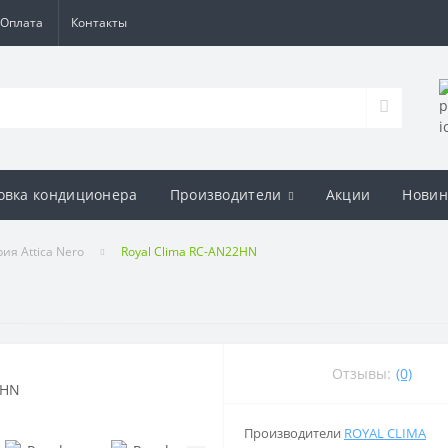
Оплата
Контакты
овка кондиционера
Производители
Акции
Новин
ия Attica Nero
Royal Clima RC-AN22HN
Отзывы:
(0)
Производители
ROYAL CLIMA