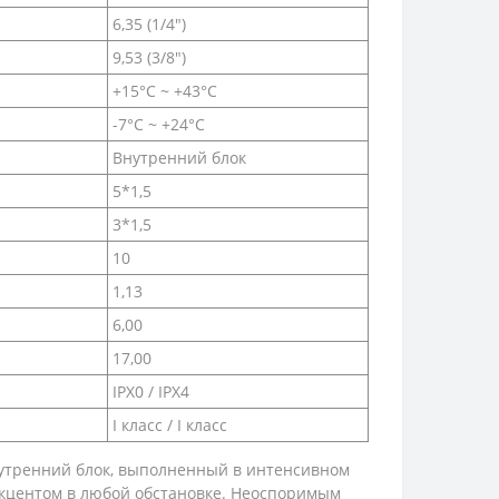
6,35 (1/4")
9,53 (3/8")
+15°С ~ +43°С
-7°С ~ +24°С
Внутренний блок
5*1,5
3*1,5
10
1,13
6,00
17,00
IPX0 / IPX4
I класс / I класс
утренний блок, выполненный в интенсивном
акцентом в любой обстановке. Неоспоримым