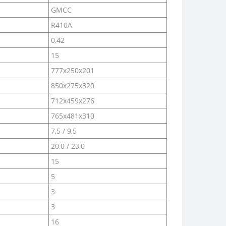
GMCC
R410A
0,42
15
777x250x201
850x275x320
712x459x276
765x481x310
7,5 / 9,5
20,0 / 23,0
15
5
3
3
16