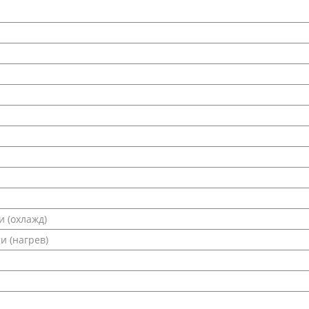
 (охлажд)
и (нагрев)