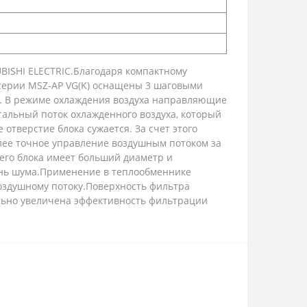
UBISHI ELECTRIC.Благодаря компактному
серии MSZ-AP VG(K) оснащены 3 шаговыми
х. В режиме охлаждения воздуха направляющие
тальный поток охлажденного воздуха, который
отверстие блока сужается. За счет этого
олее точное управление воздушным потоком за
его блока имеет больший диаметр и
ень шума.Применение в теплообменнике
воздушному потоку.Поверхность фильтра
тельно увеличена эффективность фильтрации