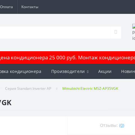
Оплата
Контакты
на кондиционера 25 000 руб. Монтаж кондиционеров
овка кондиционера
Производители
Акции
Новин
Серия Standart Inverter AP
Mitsubishi Electric MSZ-AP35VGK
VGK
Отзывы:
(0)