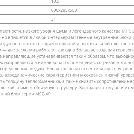
10,5
800x285x550
31
пактности, низкого уровня шума и легендарного качества MITS
ично впишется в любой интерьер.Настенные внутренние блоки 
здушного потока в горизонтальной и вертикальной плоскостя
 — две заслонки работают как одна большая, создавая горизон
а направляющие устанавливаются таким образом, что выходное 
дух направляется в нижнюю часть помещения, согревая ноги.Б
спределения воздуха. Новая крыльчатка вентилятора внутренн
сь аэродинамические характеристики и сохранен низкий уров
ить толщину теплообменника, а также снизить сопротивление 
я плоской, а имеет объемную структуру. Благодаря этому значи
нний блок серии MSZ-AP.