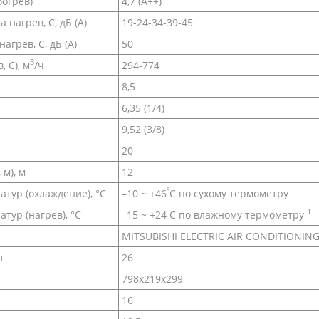
богрев)
4,7 (A++)
нагрев, С, дБ (А)
19-24-34-39-45
грев, С, дБ (А)
50
3
, С), м
/ч
294-774
8,5
6,35 (1/4)
9,52 (3/8)
20
м), м
12
º
тур (охлаждение), °С
–10 ~ +46
C по сухому термометру
º
1
ур (нагрев), °С
–15 ~ +24
C по влажному термометру
MITSUBISHI ELECTRIC AIR CONDITIONIN
т
26
798x219x299
16