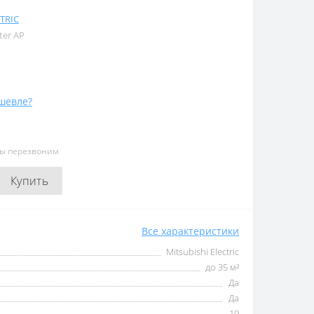
TRIC
ter AP
шевле?
мы перезвоним
Купить
Все характеристики
Mitsubishi Electric
до 35 м²
Да
Да
19