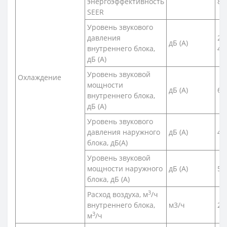
энергоэффективность
8,
SEER
Уровень звукового
давления
21
дБ (А)
внутреннего блока,
42
дБ (А)
Уровень звуковой
Охлаждение
мощности
дБ (А)
60
внутреннего блока,
дБ (А)
Уровень звукового
давления наружного
дБ (А)
47
блока, дБ(A)
Уровень звуковой
мощности наружного
дБ (А)
58
блока, дБ (А)
3
Расход воздуха, м
/ч
внутреннего блока,
м3/ч
24
3
м
/ч