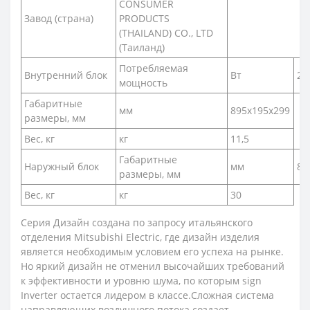
CONSUMER
Завод (страна)
PRODUCTS
(THAILAND) CO., LTD
(Таиланд)
Потребляемая
Внутренний блок
Вт
27
мощность
Габаритные
мм
895x195x299
размеры, мм
Вес, кг
кг
11,5
Габаритные
Наружный блок
мм
80
размеры, мм
Вес, кг
кг
30
Серия Дизайн создана по запросу итальянского
отделения Mitsubishi Electric, где дизайн изделия
является необходимым условием его успеха на рынке.
Но яркий дизайн не отменил высочайших требований
к эффективности и уровню шума, по которым sign
Inverter остается лидером в классе.Сложная система
направляющих воздушного потока создает