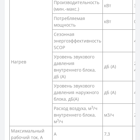
Производительность
кВт
3,2
(мин.-макс.)
Потребляемая
кВт
0,7
мощность
Сезонная
энергоэффективность
4,7
SCOP
Уровень звукового
Нагрев
давления
21
дБ (А)
внутреннего блока,
45
дБ (А)
Уровень звукового
давления наружного
дБ (А)
48
блока, дБ(A)
3
Расход воздуха, м
/ч
внутреннего блока,
м3/ч
24
3
м
/ч
Максимальный
А
7,3
рабочий ток, А