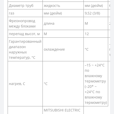
Диаметр труб
жидкость
мм (дюйм)
6,3
газ
мм (дюйм)
9,52 (3/8)
Фреонопровод
длина
М
20
между блоками
перепад высот, м
М
12
Гарантированный
–1
диапазон
охлаждение
°С
по
наружных
те
температур, °С
–15 ~ +24°C
по
влажному
термометру
нагрев, С
°С
(–20* ~
+24°C по
влажному
термометру)
MITSUBISHI ELECTRIC