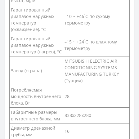
высот, м), м
Гарантированный
º
диапазон наружных
–10 ~ +46
C по сухому
температур
термометру
(охлаждение), °С
Гарантированный
º
–15 ~ +24
C по влажному
диапазон наружных
термометру
температур (нагрев), °С
MITSUBISHI ELECTRIC AIR
CONDITIONING SYSTEMS
Завод (страна)
MANUFACTURING TURKEY
(Турция)
Потребляемая
мощность внутреннего
28
блока, Вт
Габаритные размеры
838x228x280
внутреннего блока, мм
Диаметр дренажной
16
трубы, мм