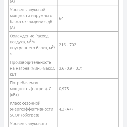
(А)
Уровень звуковой
мощности наружного
64
блока охлаждение, дБ
(А)
Охлаждение Расход
3
воздуха, м
/ч
216 - 702
3
внутреннего блока, м
/
ч
Производительность
на нагрев (мин.–макс.),
3,6 (0,9 - 3,7)
кВт
Потребляемая
мощность (нагрев), С
0,975
(кВт)
Класс сезонной
энергоэффективности
4,3 (A+)
SCOP (обогрев)
Уровень звукового