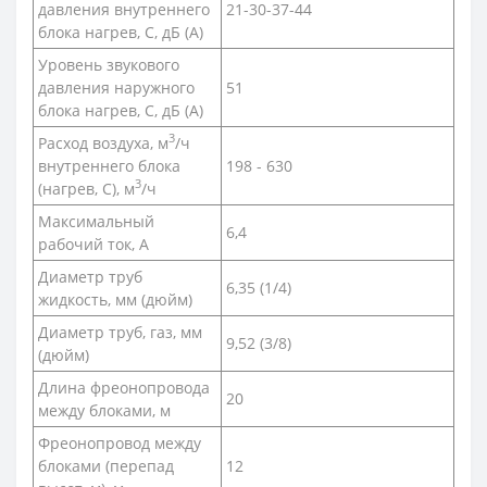
давления внутреннего
21-30-37-44
блока нагрев, С, дБ (А)
Уровень звукового
давления наружного
51
блока нагрев, С, дБ (А)
3
Расход воздуха, м
/ч
внутреннего блока
198 - 630
3
(нагрев, С), м
/ч
Максимальный
6,4
рабочий ток, А
Диаметр труб
6,35 (1/4)
жидкость, мм (дюйм)
Диаметр труб, газ, мм
9,52 (3/8)
(дюйм)
Длина фреонопровода
20
между блоками, м
Фреонопровод между
блоками (перепад
12