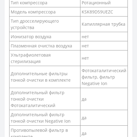
Тип компрессора
Ротационный
Модель компрессора
KSK89D59UEZC
Тип дросселирующего
Капиллярная трубка
устройства
Ионизатор воздуха
нет
Плазменная очистка воздуха
нет
Ультрафиолетовая
нет
стерилизация
Фотокаталитический
Дополнительные фильтры
фильтр, фильтр
тонкой очистки в комплекте
Negative Ion
Дополнительный фильтр
тонкой очистки
да
Фотокаталитический
Дополнительный фильтр
да
тонкой очистки Negative Ion
Противопылевой фильтр в
да
комплекте