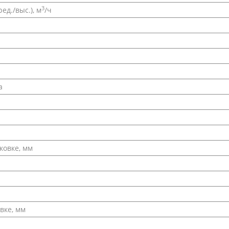
3
ед./выс.), м
/ч
а
ковке, мм
вке, мм