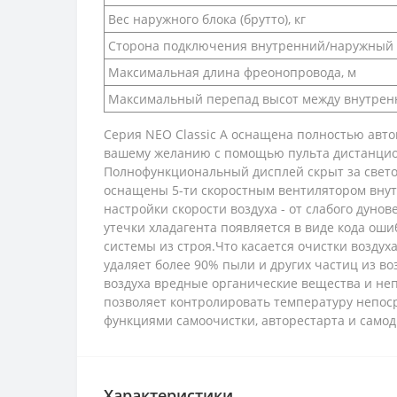
Вес наружного блока (брутто), кг
Сторона подключения внутренний/наружный 
Максимальная длина фреонопровода, м
Максимальный перепад высот между внутрен
Серия NEO Classic A оснащена полностью авто
вашему желанию с помощью пульта дистанционн
Полнофункциональный дисплей скрыт за свето
оснащены 5-ти скоростным вентилятором внутр
настройки скорости воздуха - от слабого дун
утечки хладагента появляется в виде кода ош
системы из строя.Что касается очистки воздух
удаляет более 90% пыли и других частиц из 
воздуха вредные органические вещества и непр
позволяет контролировать температуру непоср
функциями самоочистки, авторестарта и самод
Характеристики