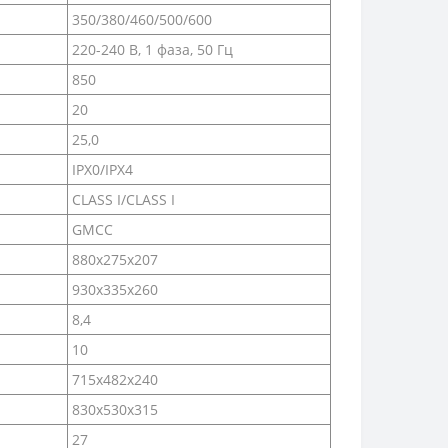
350/380/460/500/600
220-240 В, 1 фаза, 50 Гц
850
20
25,0
IPX0/IPX4
CLASS I/CLASS I
GMCC
880x275x207
930x335x260
8,4
10
715x482x240
830x530x315
27