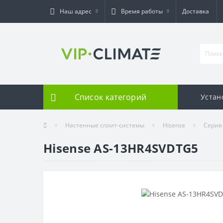
Наш адрес
Время работы
Доставка
Список категорий
Устан
Настенные сплит-системы
Hisense
Серия 
Hisense AS-13HR4SVDTG5