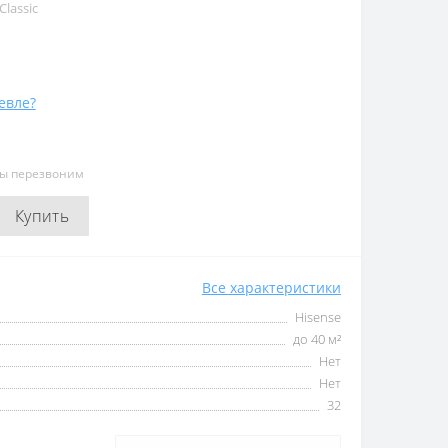
lassic
евле?
мы перезвоним
Купить
Все характеристики
Hisense
до 40 м²
Нет
Нет
32