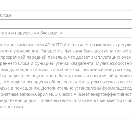
блоки
ними и наружными блоками, м
матическими жалюзи 4D AUTO Air, что дает возможность регул
ого управления. Раньше эта функция была доступна только у 
прозрачной передней панелью, что делает эксплуатацию очень 
еннего блока и функцией утечки хладагента. Мультискоростно
овения до мощного потока, способного за считанные минуты охл
ибки на дисплее внутреннего блока, помогая вовремя обнаружит
а, все модели оснащены обновленным фильтром высокого класса
воздуха в помещении. Дополнительно установлены формальдеги
иятные запахи.Серия NEO Classic A имеет энергоэффективность
едственно рядом с пользователем, а также еще множество осо
иагностики.