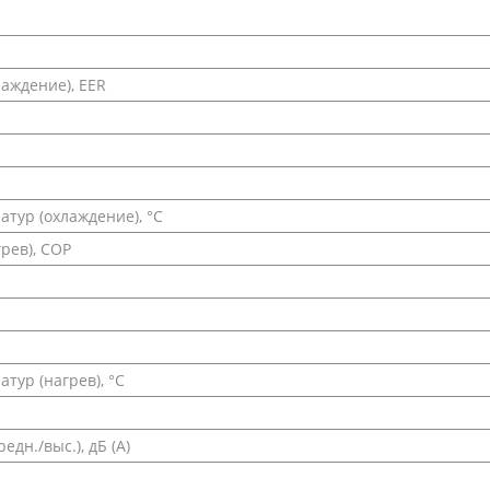
аждение), EER
тур (охлаждение), °С
рев), COP
ур (нагрев), °С
едн./выс.), дБ (А)