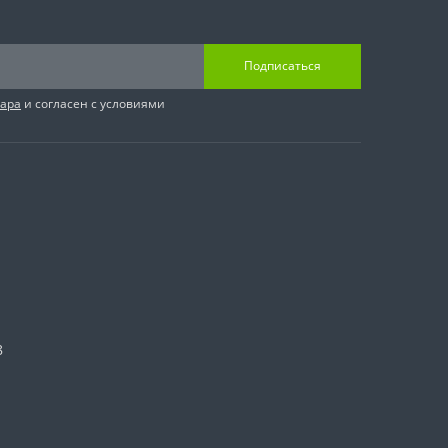
Подписаться
вара
и согласен с условиями
8