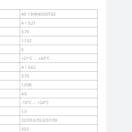
AS-13HR4SVDTG5
А / 3,21
3,70
1,152
5
+21°C … +43°С
А / 3,62
3,75
1,038
4,6
-10°C … +24°C
1,5
32/33,5/35,5/37/39
50,5