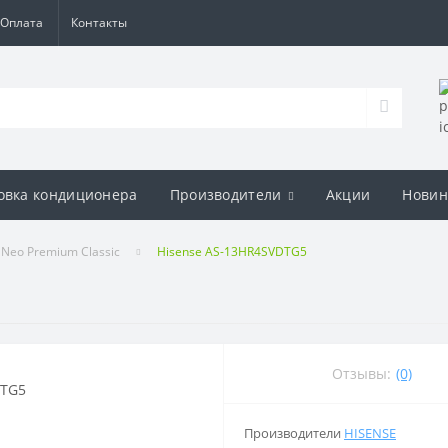
Оплата
Контакты
овка кондиционера
Производители
Акции
Новин
Neo Premium Classic
Hisense AS-13HR4SVDTG5
Отзывы:
(0)
Производители
HISENSE