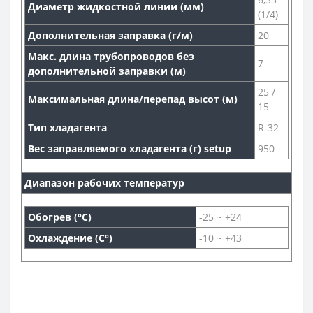
Диаметр жидкостной линии (мм)
(1/4)
Дополнительная заправка (г/м)
20
Макс. длина трубопроводов без
7
дополнительной заправки (м)
25 /
Максимальная длина/перепад высот (м)
15
Тип хладагента
R-32
Вес заправляемого хладагента (г) setup
950
Диапазон рабочих температур
Обогрев (°С)
-25 ~ +24
Охлаждение (С°)
-10 ~ +43