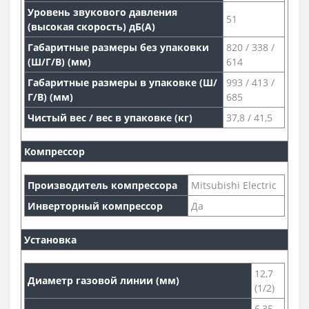
Уровень звукового давления
51
(высокая скорость) дБ(А)
Габаритные размеры без упаковки
820 / 338 /
(Ш/Г/В) (мм)
614
Габаритные размеры в упаковке (Ш/
993 / 413 /
Г/В) (мм)
685
Чистый вес / вес в упаковке (кг)
37,8 / 41,5
Компрессор
Производитель компрессора
Mitsubishi Electric
Инверторный компрессор
Да
Установка
12,7
Диаметр газовой линии (мм)
(1/2)
6,35