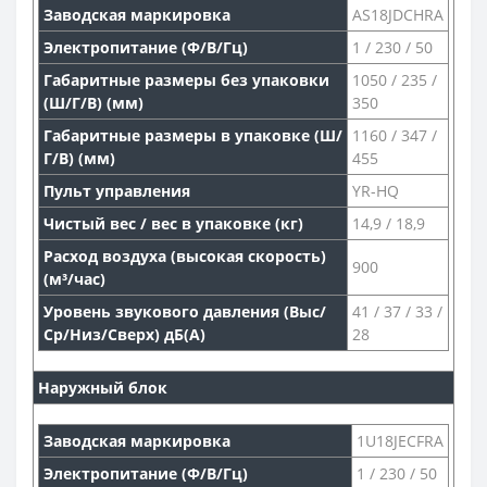
Заводская маркировка
AS18JDCHRA
Электропитание (Ф/В/Гц)
1 / 230 / 50
Габаритные размеры без упаковки
1050 / 235 /
(Ш/Г/В) (мм)
350
Габаритные размеры в упаковке (Ш/
1160 / 347 /
Г/В) (мм)
455
Пульт управления
YR-HQ
Чистый вес / вес в упаковке (кг)
14,9 / 18,9
Расход воздуха (высокая скорость)
900
(м³/час)
Уровень звукового давления (Выс/
41 / 37 / 33 /
Ср/Низ/Сверх) дБ(А)
28
Наружный блок
Заводская маркировка
1U18JECFRA
Электропитание (Ф/В/Гц)
1 / 230 / 50