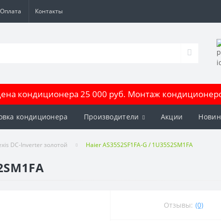
Оплата
Контакты
на кондиционера 25 000 руб. Монтаж кондиционеров
овка кондиционера
Производители
Акции
Новин
exis DC-Inverter золотой
Haier AS35S2SF1FA-G / 1U35S2SM1FA
S2SM1FA
Отзывы:
(0)