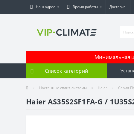
Наш адрес
Время работы
Доставка
Минимальная це
Список категорий
Устан
Настенные сплит-системы
Haier
Серия Fl
Haier AS35S2SF1FA-G / 1U35