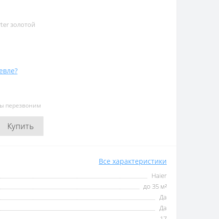
rter золотой
евле?
мы перезвоним
Купить
Все характеристики
Haier
до 35 м²
Да
Да
17