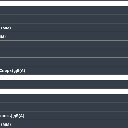
 (мм)
мм)
верх) дБ(А)
ость) дБ(А)
 (мм)