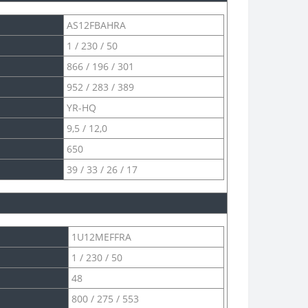
AS12FBAHRA
1 / 230 / 50
866 / 196 / 301
952 / 283 / 389
YR-HQ
9,5 / 12,0
650
39 / 33 / 26 / 17
1U12MEFFRA
1 / 230 / 50
48
800 / 275 / 553