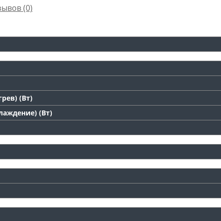
зывов (0)
рев) (Вт)
аждение) (Вт)