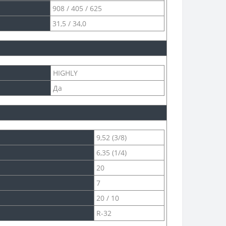
908 / 405 / 625
31,5 / 34,0
HIGHLY
Да
9,52 (3/8)
6,35 (1/4)
20
7
20 / 10
R-32