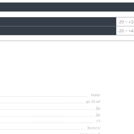
-20 ~ +2
-20 ~ +4
Haier
до 35 м²
Да
Да
17
Золото