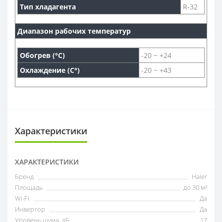
Тип хладагента
R-32
Диапазон рабочих температур
Обогрев (°С)
-20 ~ +24
Охлаждение (С°)
-20 ~ +43
Характеристики
ХАРАКТЕРИСТИКИ
Бренд
Haier
Площадь
до 30 м²
Wi-Fi
Да
Инвертор
Да
Уровень шума, дБ
17