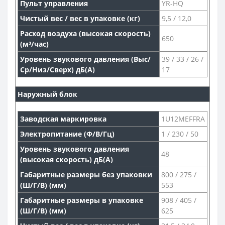
Пульт управления
YR-HQ
Чистый вес / вес в упаковке (кг)
9,5 / 12,0
Расход воздуха (высокая скорость)
650
(м³/час)
Уровень звукового давления (Выс/
39 / 33 / 26 /
Ср/Низ/Сверх) дБ(А)
17
Наружный блок
Заводская маркировка
1U12MEFFRA
Электропитание (Ф/В/Гц)
1 / 230 / 50
Уровень звукового давления
48
(высокая скорость) дБ(А)
Габаритные размеры без упаковки
800 / 275 /
(Ш/Г/В) (мм)
553
Габаритные размеры в упаковке
908 / 405 /
(Ш/Г/В) (мм)
625