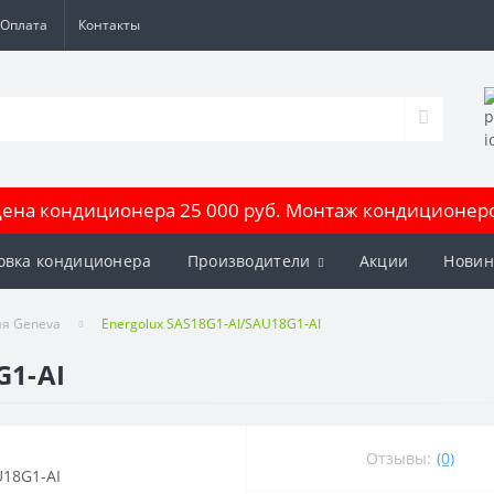
Оплата
Контакты
на кондиционера 25 000 руб. Монтаж кондиционеров
овка кондиционера
Производители
Акции
Новин
я Geneva
Energolux SAS18G1-AI/SAU18G1-AI
G1-AI
Отзывы:
(0)