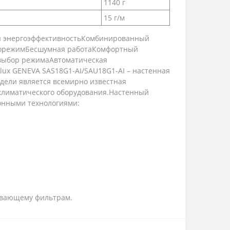
1140 г
15 г/м
ая энергоэффективностьКомбинированный
борежимБесшумная работаКомфортный
 выбор режимаАвтоматическая
ux GENEVA SAS18G1-AI/SAU18G1-AI – настенная
дели является всемирно известная
 климатического оборудования.Настенный
онными технологиями:
ивающему фильтрам.