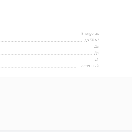
Energolux
до 50 м²
Да
Да
21
Настенный