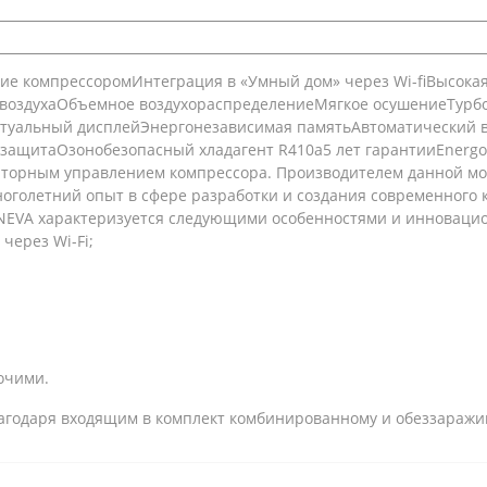
ие компрессоромИнтеграция в «Умный дом» через Wi-fiВысок
воздухаОбъемное воздухораспределениеМягкое осушениеТур
ктуальный дисплейЭнергонезависимая памятьАвтоматический
ащитаОзонобезопасный хладагент R410a5 лет гарантииEnergol
рторным управлением компрессора. Производителем данной мо
оголетний опыт в сфере разработки и создания современного
ENEVA характеризуется следующими особенностями и инноваци
через Wi-Fi;
очими.
лагодаря входящим в комплект комбинированному и обеззараж