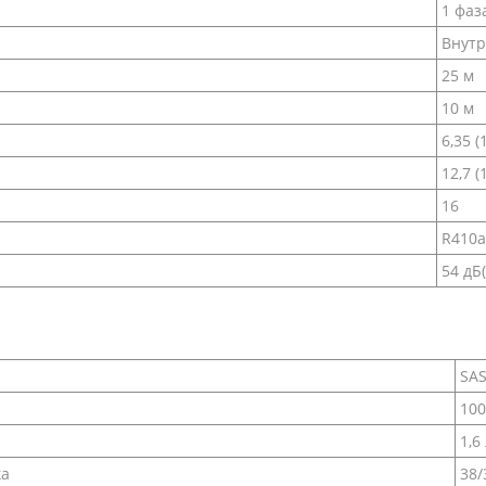
1 фаза
Внутр
25 м
10 м
6,35 (
12,7 (
16
R410a
54 дБ(
SAS
100
1,6
ка
38/