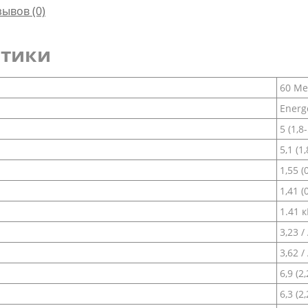
зывов (0)
стики
60 Ме
Energ
5 (1,8
5,1 (1
1,55 (
1,41 (
1.41 
3,23 /
3,62 /
6,9 (2
6,3 (2