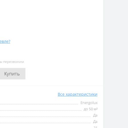
евле?
мы перезвоним
Купить
Все характеристики
Energolux
до 50 м²
Да
Да
21