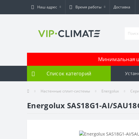
Наш адрес
Время работы
Доставка
Минимальная це
Список категорий
Устан
Настенные сплит-системы
Energolux
Сери
Energolux SAS18G1-AI/SAU18