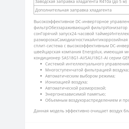
Заводская заправка хладагента R410a (до 5 м)
Дополнительная заправка хладагента
Высокоэффективное DC-инверторное управлен
фильтрОбеззараживающий фильтрИонизатор 
сонГорячий запуск24-часовой таймерИнтелле
разморозкаСамодиагностикаАнтикоррозийная з
сплит-система с высокоэффективным DC-инве
швейцарская компания Energolux, имеющая мн
кондиционер SAS18G1-AI/SAU18G1-AI серии G
Системой интеллектуального управления 
Многоступенчатой фильтрацией воздуха;
Автоматическим выбором режима;
Ионизацией воздуха;
Автоматической разморозкой;
Энергонезависимой памятью;
Объемным воздухораспределением и пр
Данная модель эффективно очищает воздух б