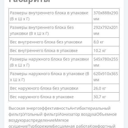
Размеры внутреннего блока в упаковке
370x888x290
(В х Ш х Г)
мм
Размеры внутреннего блока без
292x792x201
упаковки (В х Ш х Г)
мм
Вес внутреннего блока без упаковки
8,0 кг
Вес внутреннего блока в упаковке
10,2 кг
Размеры наружного блока без упаковки
545x780x255
(В х Ш х Г)
мм
Размеры наружного блока в упаковке (В
620x910x365
х Ш х Г)
мм
Вес наружного блока без упаковки
26,0 кг
Вес наружного блока в упаковке
30,7 кг
Высокая энергоэффективностьАнтибактериальный
фильтрУгольный фильтрИонизатор воздухаОбъемное
воздухораспределениеМягкое
осушениеТурборежимБесшумная работаКомфортный