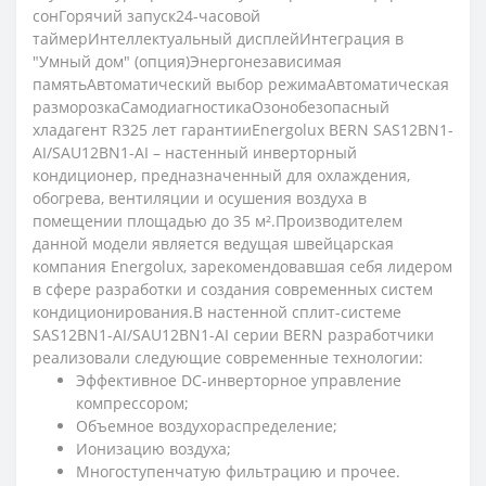
сонГорячий запуск24-часовой
таймерИнтеллектуальный дисплейИнтеграция в
"Умный дом" (опция)Энергонезависимая
памятьАвтоматический выбор режимаАвтоматическая
разморозкаСамодиагностикаОзонобезопасный
хладагент R325 лет гарантииEnergolux BERN SAS12BN1-
AI/SAU12BN1-AI – настенный инверторный
кондиционер, предназначенный для охлаждения,
обогрева, вентиляции и осушения воздуха в
помещении площадью до 35 м².Производителем
данной модели является ведущая швейцарская
компания Energolux, зарекомендовавшая себя лидером
в сфере разработки и создания современных систем
кондиционирования.В настенной сплит-системе
SAS12BN1-AI/SAU12BN1-AI серии BERN разработчики
реализовали следующие современные технологии:
Эффективное DC-инверторное управление
компрессором;
Объемное воздухораспределение;
Ионизацию воздуха;
Многоступенчатую фильтрацию и прочее.