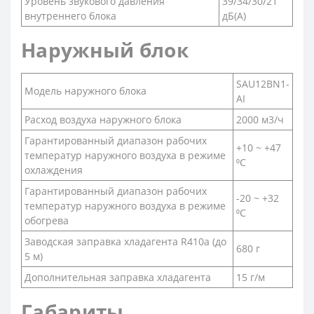
Уровень звукового давления
39/34/30/21
внутреннего блока
дБ(А)
Наружный блок
SAU12BN1-
Модель наружного блока
AI
Расход воздуха наружного блока
2000 м3/ч
Гарантированный диапазон рабочих
+10 ~ +47
температур наружного воздуха в режиме
⁰С
охлаждения
Гарантированный диапазон рабочих
-20 ~ +32
температур наружного воздуха в режиме
⁰С
обогрева
Заводская заправка хладагента R410a (до
680 г
5 м)
Дополнительная заправка хладагента
15 г/м
Габариты