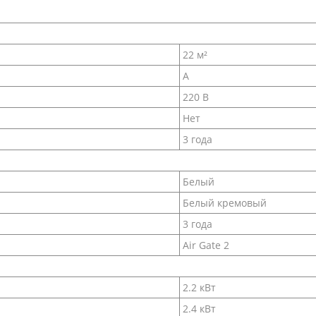
22 м²
A
220 В
Нет
3 года
Белый
Белый кремовый
3 года
Air Gate 2
2.2 кВт
2.4 кВт