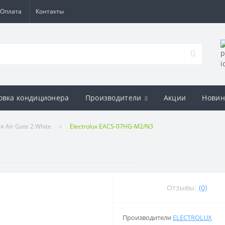
Оплата
Контакты
овка кондиционера
Производители
Акции
Новин
я Air Gate 2 White
Electrolux EACS-07HG-M2/N3
Отзывы:
(0)
Производители
ELECTROLUX