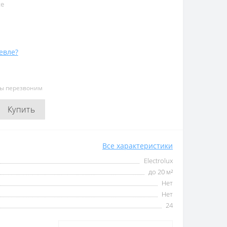
te
евле?
мы перезвоним
Купить
Все характеристики
Electrolux
до 20 м²
Нет
Нет
24