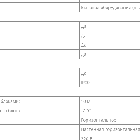
Бытовое оборудование (дл
Да
Да
Да
Да
Да
IPX0
 блоками:
10 м
его блока:
-7 °С
Горизонтальное
Настенная горизонтальна
220 В