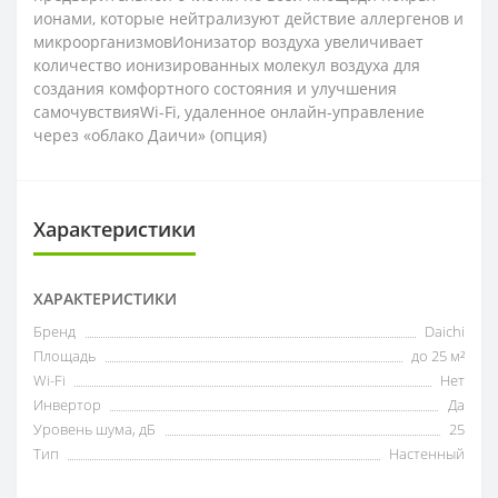
ионами, которые нейтрализуют действие аллергенов и
микроорганизмовИонизатор воздуха увеличивает
количество ионизированных молекул воздуха для
создания комфортного состояния и улучшения
самочувствияWi-Fi, удаленное онлайн-управление
через «облако Даичи» (опция)
Характеристики
ХАРАКТЕРИСТИКИ
Бренд
Daichi
Площадь
до 25 м²
Wi-Fi
Нет
Инвертор
Да
Уровень шума, дБ
25
Тип
Настенный