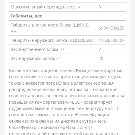
Максимальный перепад высот, м:
5
Габариты, вес
Габариты внутреннего блока (ШхГхВ),
698х190х255
мм:
Габариты наружного блока (ШхГхВ), мм:
276х654х507
Вес внутреннего блока, кг:
7
Вес наружного блока, кг:
20
Белая матовая лицевая панельФункция «комфортный
сон» позволяет создать приятные условия для отдыха,
также снижается потребление электроэнергии3D-
распределение воздушного потока за счет качания
горизонтальных заслонок и вертикальных жалюзи для
повышения комфортаРежим «ECO» корректирует
поддерживаемую в помещении температуру на 2 °С,
снижая тем самым энергопотреблениеФункция
отключения/включения дисплея внутреннего
блокаФильтр c ионами серебра фильтр
предварительной очистки по всей площади покрыт