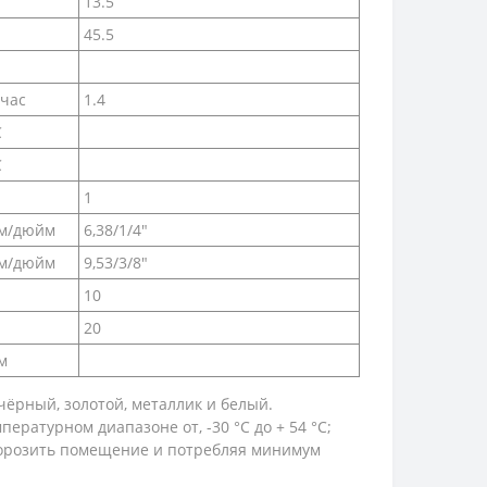
13.5
45.5
/час
1.4
C
C
1
м/дюйм
6,38/1/4″
м/дюйм
9,53/3/8″
10
20
м
чёрный, золотой, металлик и белый.
ратурном диапазоне от, -30 °C до + 54 °C;
аморозить помещение и потребляя минимум