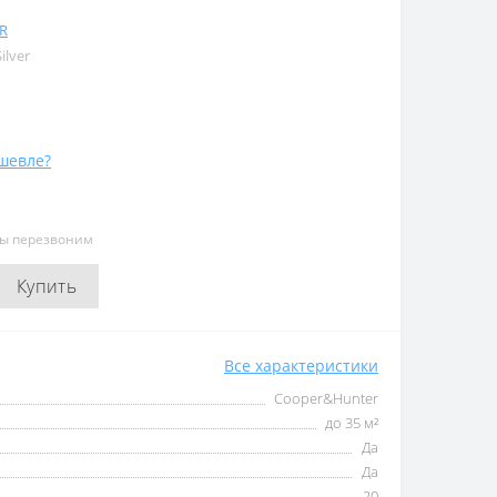
R
ilver
шевле?
мы перезвоним
Купить
Все характеристики
Cooper&Hunter
до 35 м²
Да
Да
20