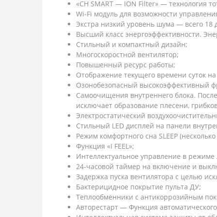
«CH SMART — ION Filter» — технология т
Wi-Fi модуль для возможности управлени
Экстра низкий уровень шума — всего 18 
Высший класс энергоэффективности. Энерг
Стильный и компактный дизайн;
Многоскоростной вентилятор;
Повышенный ресурс работы;
Отображение текущего времени суток на 
Озонобезопасный высокоэффективный ф
Самоочищения внутреннего блока. После
исключает образование плесени, грибков
Электростатический воздухоочистительн
Стильный LED дисплей на панели внутрен
Режим комфортного сна SLЕЕР (несколько
Функция «I FEEL»;
Интеллектуальное управление в режиме
24-часовой таймер на включение и выкл
Задержка пуска вентилятора с целью ис
Бактерицидное покрытие пульта ДУ;
Теплообменники с антикоррозийным пок
Авторестарт — Функция автоматического