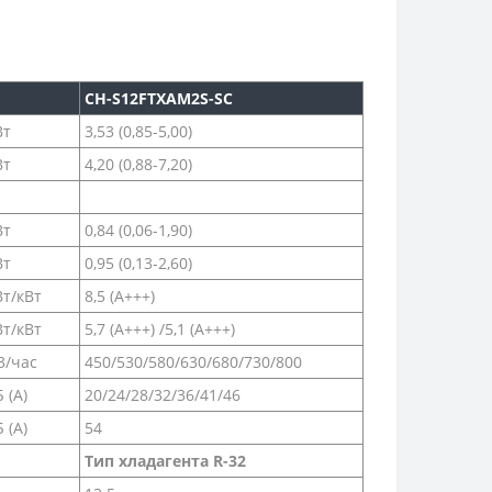
CH-S12FTXAM2S-SC
Вт
3,53 (0,85-5,00)
Вт
4,20 (0,88-7,20)
Вт
0,84 (0,06-1,90)
Вт
0,95 (0,13-2,60)
Вт/кВт
8,5 (А+++)
Вт/кВт
5,7 (А+++) /5,1 (А+++)
3/час
450/530/580/630/680/730/800
 (A)
20/24/28/32/36/41/46
 (A)
54
Тип хладагента R-32