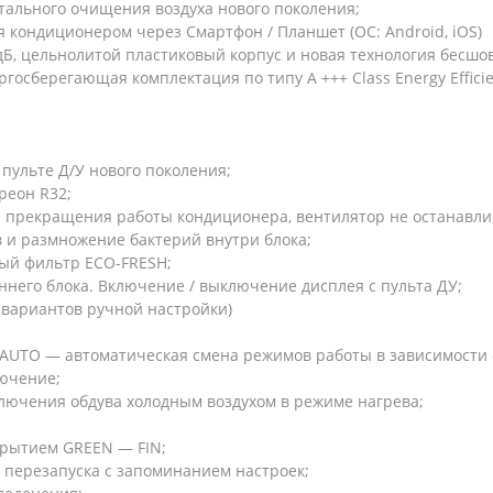
отального очищения воздуха нового поколения;
я кондиционером через Смартфон / Планшет (ОС: Android, iOS)
дБ, цельнолитой пластиковый корпус и новая технология бесшо
осберегающая комплектация по типу A +++ Class Energy Efficie
пульте Д/У нового поколения;
реон R32;
 прекращения работы кондиционера, вентилятор не останавлива
 и размножение бактерий внутри блока;
ый фильтр ЕСО-FRESH;
него блока. Включение / выключение дисплея с пульта ДУ;
 вариантов ручной настройки)
 AUTO — автоматическая смена режимов работы в зависимости
ючение;
ключения обдува холодным воздухом в режиме нагрева;
рытием GREEN — FIN;
 перезапуска с запоминанием настроек;