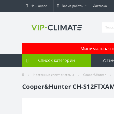
Наш адрес
Время работы
Доставка
Минимальная це
Список категорий
Устан
Настенные сплит-системы
Cooper&Hunter
Cooper&Hunter CH-S12FTXAM