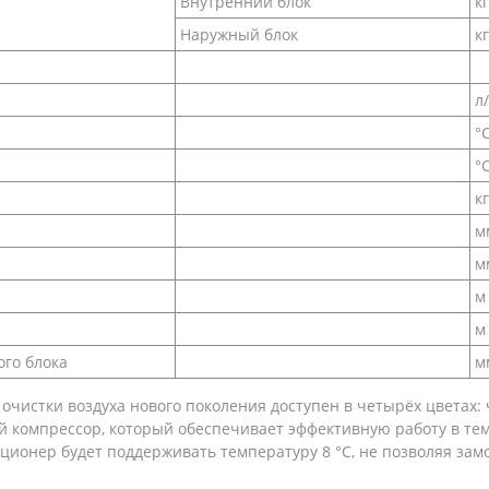
Внутренний блок
кг
Наружный блок
кг
л
°
°
кг
м
м
м
м
го блока
м
 очистки воздуха нового поколения доступен в четырёх цветах: 
омпрессор, который обеспечивает эффективную работу в темпе
диционер будет поддерживать температуру 8 °C, не позволяя з