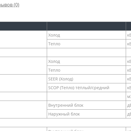
зывов (0)
Холод
к
Тепло
к
Холод
к
Тепло
к
SEER (Холод)
к
SCOP (Тепло) тёплый/средний
к
м
Внутренний блок
дБ
Наружный блок
дБ