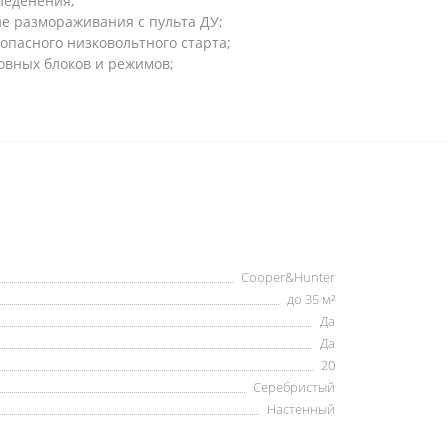
леденения;
е размораживания с пульта ДУ;
опасного низковольтного старта;
овных блоков и режимов;
Cooper&Hunter
до 35 м²
Да
Да
20
Серебристый
Настенный