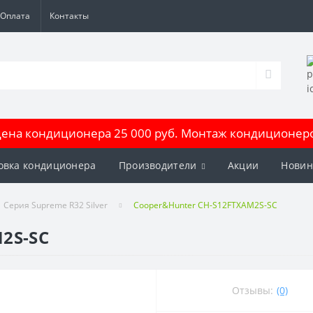
Оплата
Контакты
на кондиционера 25 000 руб. Монтаж кондиционеров
овка кондиционера
Производители
Акции
Новин
Серия Supreme R32 Silver
Cooper&Hunter CH-S12FTXAM2S-SC
2S-SC
Отзывы:
(0)