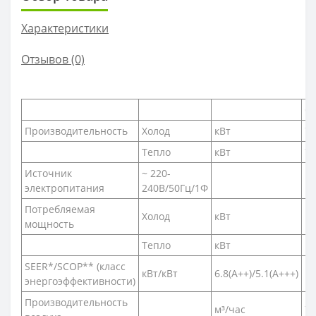
Характеристики
Отзывов (0)
C
Производительность
Холод
кВт
7,
Тепло
кВт
7,
Источник
~ 220-
электропитания
240В/50Гц/1Ф
Потребляемая
Холод
кВт
1,
мощность
Тепло
кВт
1,
SEER*/SCOP** (класс
кВт/кВт
6.8(А++)/5.1(А+++)
энергоэффективности)
Производительность
м³/час
75