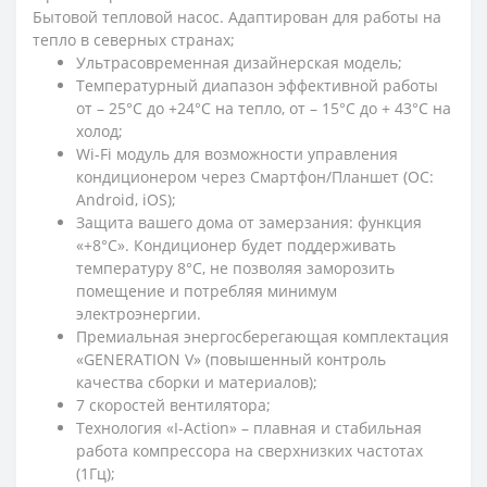
Бытовой тепловой насос. Адаптирован для работы на
тепло в северных странах;
Ультрасовременная дизайнерская модель;
Температурный диапазон эффективной работы
от – 25°С до +24°С на тепло, от – 15°С до + 43°С на
холод;
Wi-Fi модуль для возможности управления
кондиционером через Смартфон/Планшет (ОС:
Android, iOS);
Защита вашего дома от замерзания: функция
«+8°С». Кондиционер будет поддерживать
температуру 8°С, не позволяя заморозить
помещение и потребляя минимум
электроэнергии.
Премиальная энергосберегающая комплектация
«GENERATION V» (повышенный контроль
качества сборки и материалов);
7 скоростей вентилятора;
Технология «I-Action» – плавная и стабильная
работа компрессора на сверхнизких частотах
(1Гц);