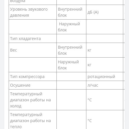
воздуха
Уровень звукового
Внутренний
дБ (A)
32
давления
блок
Наружный
57
блок
Тип хладагента
R
Внутренний
Вес
кг
17
блок
Наружный
кг
53
блок
Тип компрессора
ротационный
Осушение
л/час
2,
Температурный
диапазон работы на
°C
-1
холод
Температурный
диапазон работы на
°C
-2
тепло