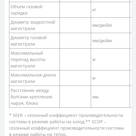
Объем газовой
кг
1,
зарядки
Диаметр жидкостной
мм/дюйм
6,
магистрали
Диаметр газовой
мм/дюйм
15
магистрали
Максимальный
перепад высоты
м
магистрали
Максимальная длина
м
20
магистрали
Расстояние между
болтами крепления
мм
56
наруж. блока
* SEER – сезонный коэффициент производительности
системы в режиме работы на холод.** SCOP –
сезонный коэффициент производительности системы
в режиме работы на тепло.