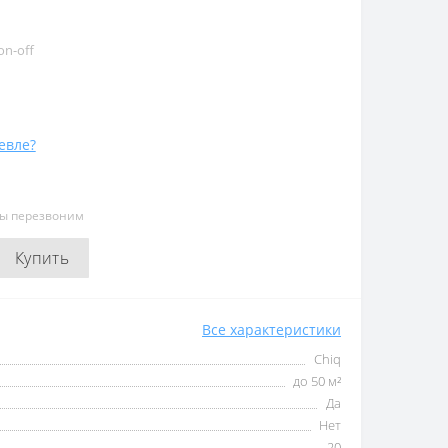
on-off
евле?
мы перезвоним
Купить
Все характеристики
Chiq
до 50 м²
Да
Нет
20