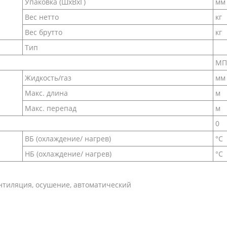
Упаковка (ШxВxГ)
мм
Вес нетто
кг
Вес брутто
кг
Тип
МП
Жидкость/газ
мм
Макс. длина
м
Макс. перепад
м
0
ВБ (охлаждение/ нагрев)
°C
НБ (охлаждение/ нагрев)
°C
нтиляция, осушение, автоматический