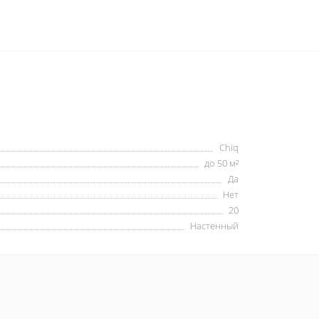
Chiq
до 50 м²
Да
Нет
20
Настенный