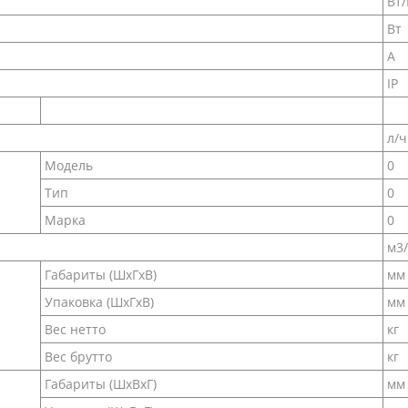
Вт/
Вт
А
IP
л/ч
Модель
0
Тип
0
Марка
0
м3
Габариты (ШxГxВ)
мм
Упаковка (ШxГxВ)
мм
Вес нетто
кг
Вес брутто
кг
Габариты (ШxВxГ)
мм