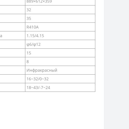
889×612×359
32
35
R410A
а
1.15/4.15
φ6/φ12
15
8
Инфракрасный
16~32/0~32
18~43/-7~24