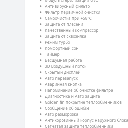
Модуль стерилизации UVC
Антивирусный фильтр
Фильтр первичной очистки
Самоочистка при +58°C
Защита от плесени
Качественный компрессор
Защита от сквозняка
Режим турбо
Комфортный сон
Таймер
Бесшумная работа
3D Воздушный поток
Скрытый дисплей
Авто перезапуск
Аварийная кнопка
Напоминание об очистке фильтра
Диагностика и Авто защита
Golden fin покрытие теплообменников
Сообщение об ошибке
Авто разморозка
Антикорозийный корпус наружнoго блок
Cетчатая защита теплообменника