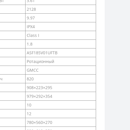
Вт
3.61
2128
9.97
IPX4
Class I
1.8
ASF185V01UFTB
Ротационный
GMCC
/ч
820
908×223×295
979×292×354
10
12
780×560×270