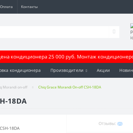
Оплата
Контакты
на кондиционера 25 000 руб. Монтаж кондиционеров
овка кондиционера
Производители
Акции
Новин
q Morandi on-off
Chiq Grace Morandi On-off CSH-18DA
SH-18DA
Отзывы:
(0)