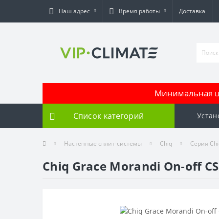
Наш адрес
Время работы
Доставка
Минимальная це
Список категорий
Устан
Настенные сплит-системы
Chiq
Серия Chi
Chiq Grace Morandi On-off C