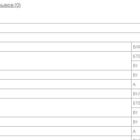
зывов (0)
В/Ф
БТ
Вт
Вт
А
Вт/
БТ
Вт
Вт
А