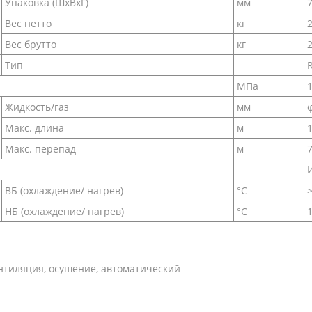
Упаковка (ШxВxГ)
мм
Вес нетто
кг
Вес брутто
кг
Тип
МПа
1
Жидкость/газ
мм
Макс. длина
м
Макс. перепад
м
ВБ (охлаждение/ нагрев)
°C
НБ (охлаждение/ нагрев)
°C
нтиляция, осушение, автоматический