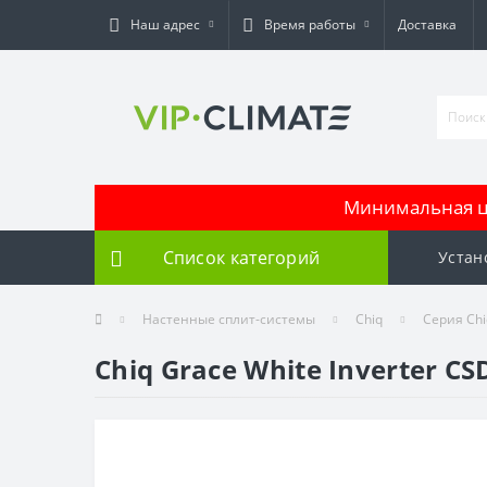
Наш адрес
Время работы
Доставка
Минимальная це
Список категорий
Устан
Настенные сплит-системы
Chiq
Серия Chi
Chiq Grace White Inverter C