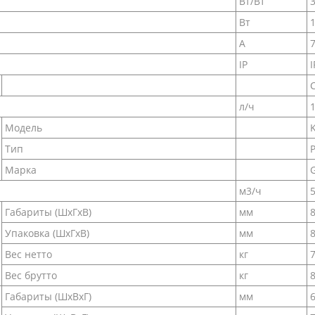
Вт/Вт
3
Вт
А
7
IP
I
C
л/ч
1
Модель
Тип
Марка
м3/ч
Габариты (ШxГxВ)
мм
Упаковка (ШxГxВ)
мм
Вес нетто
кг
Вес брутто
кг
8
Габариты (ШxВxГ)
мм