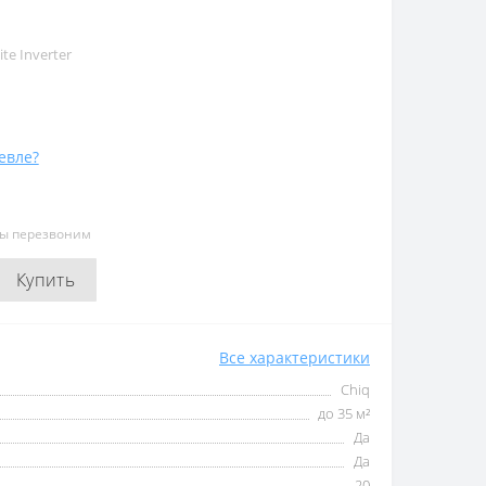
te Inverter
евле?
мы перезвоним
Купить
Все характеристики
Chiq
до 35 м²
Да
Да
20