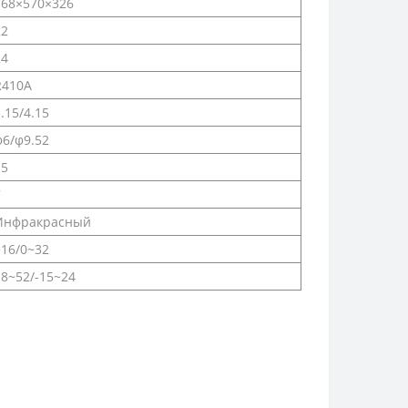
768×570×326
22
24
R410A
.15/4.15
φ6/φ9.52
15
7
Инфракрасный
>16/0~32
18~52/-15~24