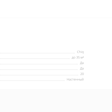
Chiq
до 35 м²
Да
Да
20
Настенный