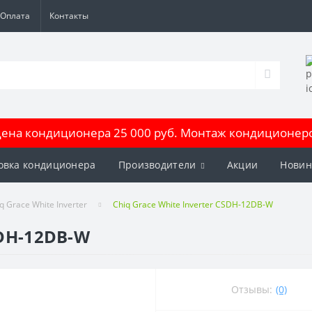
Оплата
Контакты
на кондиционера 25 000 руб. Монтаж кондиционеров
овка кондиционера
Производители
Акции
Новин
q Grace White Inverter
Chiq Grace White Inverter CSDH-12DB-W
SDH-12DB-W
Отзывы:
(0)