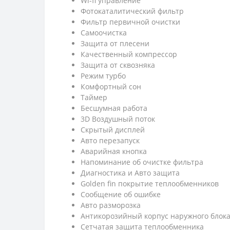
Wi-fi управление
Фотокаталитический фильтр
Фильтр первичной очистки
Самоочистка
Защита от плесени
Качественный компрессор
Защита от сквозняка
Режим турбо
Комфортный сон
Таймер
Бесшумная работа
3D Воздушный поток
Скрытый дисплей
Авто перезапуск
Аварийная кнопка
Напоминание об очистке фильтра
Диагностика и Авто защита
Golden fin покрытие теплообменников
Сообщение об ошибке
Авто разморозка
Антикорозийный корпус наружнoго блок
Cетчатая защита теплообменника