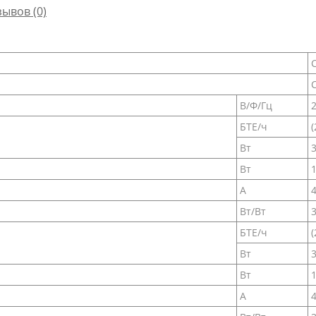
зывов (0)
В/Ф/Гц
БТЕ/ч
Вт
3
Вт
1
А
4
Вт/Вт
3
БТЕ/ч
Вт
3
Вт
1
А
4