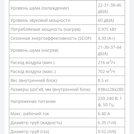
22-31-38-46
Уровень шума (охлаждение)
дБ(А)
Уровень звуковой мощности
60 дБ(А)
Потребляемая мощность (нагрев)
0.975 кВт
Сезонная энергоэффективность (SCOP)
4.30 (A+)
21-30-37-44
Уровень шума (нагрев)
дБ(А)
3
Расход воздуха (мин.)
216 м
/ч
3
Расход воздуха (макс.)
702 м
/ч
Вес (внутренний блок)
8.5 кг
Размеры ШхГхВ, мм (внутренний блок)
838х228х280
220-240 В, 1
Напряжение питания
ф, 50 Гц
Макс. рабочий ток
6.40 А
Диаметр труб (жидкость)
6.35 (1/4)
Диаметр труб (газ)
9.52 (3/8)