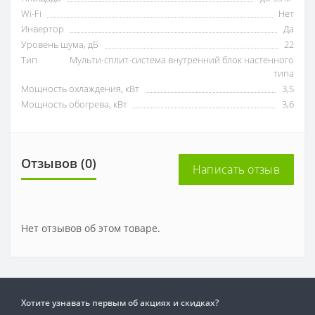
Wi-Fi
Нет
Инвертор
Да
Уровень шума, дБ
22
Тип
Мульти-сплит-система внутренний блок настенного
типа
Мощность охлаждения, кВт
3,5
Мощность обогрева, кВт
3,6
Отзывов (0)
Написать отзыв
Нет отзывов об этом товаре.
Хотите узнавать первым об акциях и скидках?