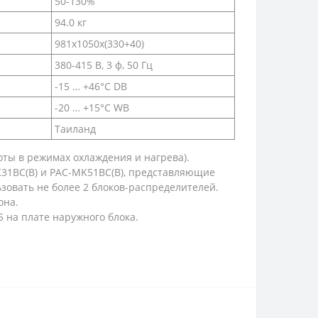
50-130%
94.0 кг
981x1050x(330+40)
380-415 В, 3 ф, 50 Гц
-15 … +46°C DB
-20 … +15°C WB
Таиланд
ты в режимах охлаждения и нагрева).
31BC(B) и PAC-MK51BC(B), представляющие
зовать не более 2 блоков-распределителей.
она.
 на плате наружного блока.