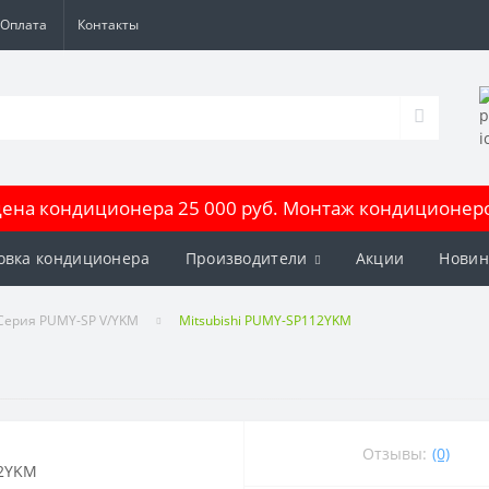
Оплата
Контакты
на кондиционера 25 000 руб. Монтаж кондиционеров
овка кондиционера
Производители
Акции
Новин
Серия PUMY-SP V/YKM
Mitsubishi PUMY-SP112YKM
Отзывы:
(0)