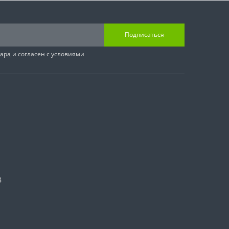
Подписаться
вара
и согласен с условиями
8