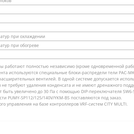
локов
атур при охлаждении
атур при обогреве
емы работают полностью независимо (кроме одновременной рабо
ента используются специальные блоки-распредели тели PAC-MK
асширительных вентилей. В одной системе допускается исполь
 не требуют удаления конденсата и не имеют дренажного подд
 быть увеличено до 30 Па с помощью DIP-переключателя SW6-5
ти PUMY-SP112/125/140V/YKM-BS поставляются под заказ.
о управления на базе контроллеров VRF-систем CITY MULTI.