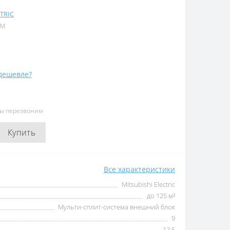
TRIC
KM
дешевле?
мы перезвоним
Купить
Все характеристики
Mitsubishi Electric
до 125 м²
Мульти-сплит-система внешний блок
9
12,5