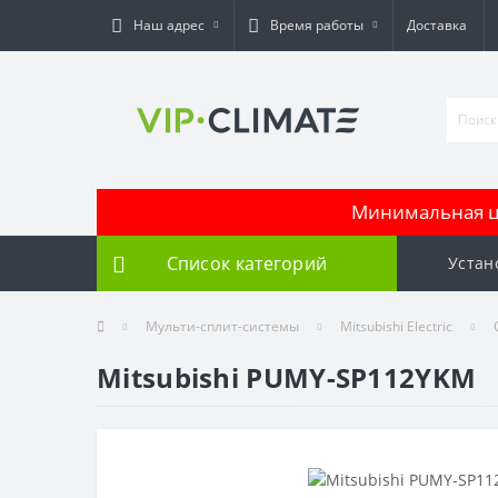
Наш адрес
Время работы
Доставка
Минимальная це
Список категорий
Устан
Мульти-сплит-системы
Mitsubishi Electric
Mitsubishi PUMY-SP112YKM