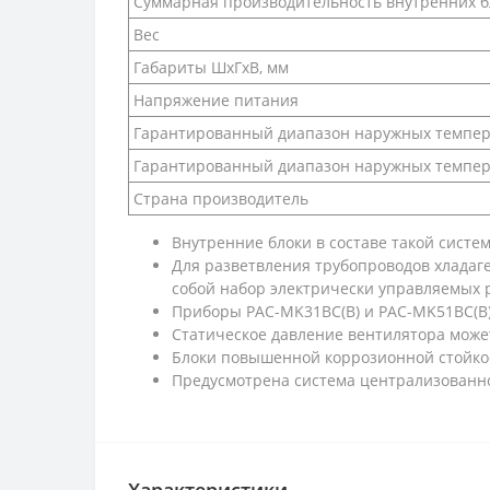
Суммарная производительность внутренних б
Вес
Габариты ШхГхВ, мм
Напряжение питания
Гарантированный диапазон наружных темпер
Гарантированный диапазон наружных темпер
Страна производитель
Внутренние блоки в составе такой сист
Для разветвления трубопроводов хладаг
собой набор электрически управляемых р
Приборы PAC-MK31BC(B) и PAC-MK51BC(B)
Статическое давление вентилятора может
Блоки повышенной коррозионной стойкос
Предусмотрена система централизованног
Характеристики