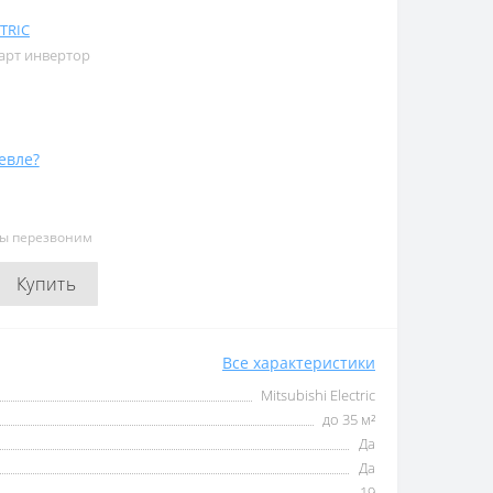
TRIC
арт инвертор
евле?
мы перезвоним
Купить
Все характеристики
Mitsubishi Electric
до 35 м²
Да
Да
19