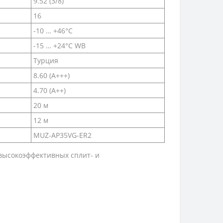
9.52 (3/8)
16
-10 … +46°C
-15 … +24°C WB
Турция
8.60 (A+++)
4.70 (A++)
20 м
12 м
MUZ-AP35VG-ER2
 высокоэффективных сплит- и