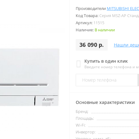
Производители
MITSUBISHI ELEC
Код Товара:
Серия MSZ-AP Станд
Артикул:
11515
Наличие:
В наличии
36 090 р.
Нашли деш
Купить в один клик
Введите номер телефона и 
Основные характеристики
Бренд:
Площадь:
Wi-Fi:
Инвертор:
Уровень шума, дБ: