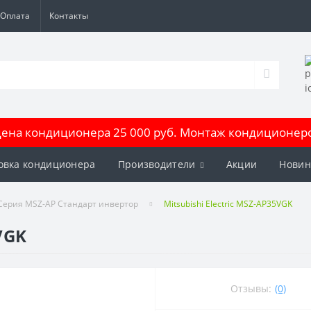
Оплата
Контакты
на кондиционера 25 000 руб. Монтаж кондиционеров
овка кондиционера
Производители
Акции
Новин
Серия MSZ-AP Стандарт инвертор
Mitsubishi Electric MSZ-AP35VGK
VGK
Отзывы:
(0)