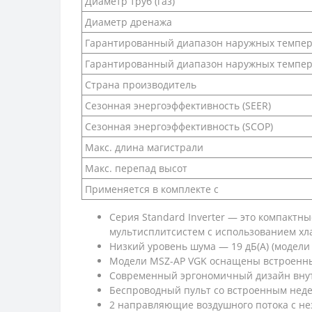
Диаметр труб (газ)
Диаметр дренажа
Гарантированный диапазон наружных темпера
Гарантированный диапазон наружных темпера
Страна производитель
Сезонная энергоэффективность (SEER)
Сезонная энергоэффективность (SCOP)
Макс. длина магистрали
Макс. перепад высот
Применяется в комплекте с
Серия Standard Inverter — это компактн
мультисплитсистем с использованием хла
Низкий уровень шума — 19 дБ(А) (модели
Модели MSZ-AP VGK оснащены встроенны
Современный эргономичный дизайн внут
Беспроводный пульт со встроенным нед
2 направляющие воздушного потока с не