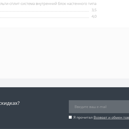
льти-сплит-система внутренний блок настенного типа
3,5
4,0
скидках?
Я прочитал
Возврат и обмен то