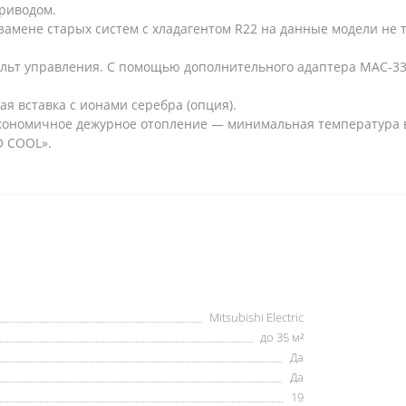
риводом.
замене старых систем с хладагентом R22 на данные модели не
пульт управления. С помощью дополнительного адаптера MAC-
 вставка с ионами серебра (опция).
 экономичное дежурное отопление — минимальная температура 
O COOL».
Mitsubishi Electric
до 35 м²
Да
Да
19