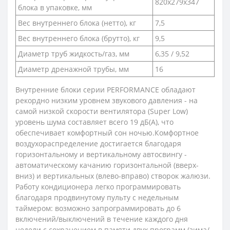
820x279x347
блока в упаковке, мм
Вес внутреннего блока (нетто), кг
7,5
Вес внутреннего блока (брутто), кг
9,5
Диаметр труб жидкость/газ, мм
6,35 / 9,52
Диаметр дренажной трубы, мм
16
Внутренние блоки серии PERFORMANCE обладают
рекордно низким уровнем звукового давления - на
самой низкой скорости вентилятора (Super Low)
уровень шума составляет всего 19 дБ(А), что
обеспечивает комфортный сон ночью.Комфортное
воздухораспределение достигается благодаря
горизонтальному и вертикальному автосвингу -
автоматическому качанию горизонтальной (вверх-
вниз) и вертикальных (влево-вправо) створок жалюзи.
Работу кондиционера легко программировать
благодаря продвинутому пульту с недельным
таймером: возможно запрограммировать до 6
включений/выключений в течение каждого дня
недели с сохранением в памяти двух программ (зима/