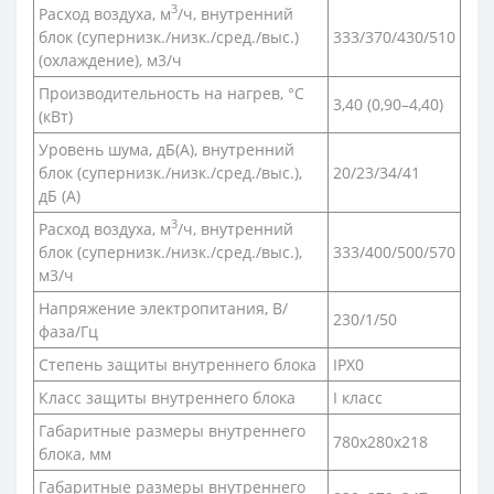
3
Расход воздуха, м
/ч, внутренний
блок (супернизк./низк./сред./выс.)
333/370/430/510
(охлаждение), м3/ч
Производительность на нагрев, °С
3,40 (0,90–4,40)
(кВт)
Уровень шума, дБ(A), внутренний
блок (супернизк./низк./сред./выс.),
20/23/34/41
дБ (А)
3
Расход воздуха, м
/ч, внутренний
блок (супернизк./низк./сред./выс.),
333/400/500/570
м3/ч
Напряжение электропитания, В/
230/1/50
фаза/Гц
Степень защиты внутреннего блока
IPX0
Класс защиты внутреннего блока
I класс
Габаритные размеры внутреннего
780x280x218
блока, мм
Габаритные размеры внутреннего