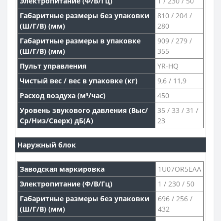
Электропитание (Ф/В/Гц)
1 / 230 / 50
Габаритные размеры без упаковки
810 / 204 /
(Ш/Г/В) (мм)
280
Габаритные размеры в упаковке
909 / 279 /
(Ш/Г/В) (мм)
355
Пульт управления
YR-HQ
Чистый вес / вес в упаковке (кг)
9,6 / 11,9
Расход воздуха (м³/час)
450
Уровень звукового давления (Выс/
35 / 33 / 31 /
Ср/Низ/Сверх) дБ(А)
23
Наружный блок
Заводская маркировка
1U07OR5EAA
Электропитание (Ф/В/Гц)
1 / 230 / 50
Габаритные размеры без упаковки
696 / 256 /
(Ш/Г/В) (мм)
432