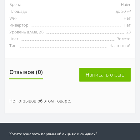
Бренд
Haier
Площадь
до 20 м²
Wi-Fi
Нет
Инвертор
Нет
Уровень шума, дБ
23
Цвет
Золото
Тип
Настенный
Отзывов (0)
Написать отзыв
Нет отзывов об этом товаре.
Хотите узнавать первым об акциях и скидках?