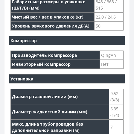
Габаритные размеры в упаковке
848 / 363 /
(Ш/Г/В) (мм)
515
Чистый вес / вес в упаковке (кг)
22,0 / 24,6
Уровень звукового давления дБ(А)
50
Компрессор
Производитель компрессора
QingAn
Инверторный компрессор
Нет
Установка
9,52
Диаметр газовой линии (мм)
(3/8)
6,35
Диаметр жидкостной линии (мм)
(1/4)
Макс. длина трубопроводов без
7
дополнительной заправки (м)