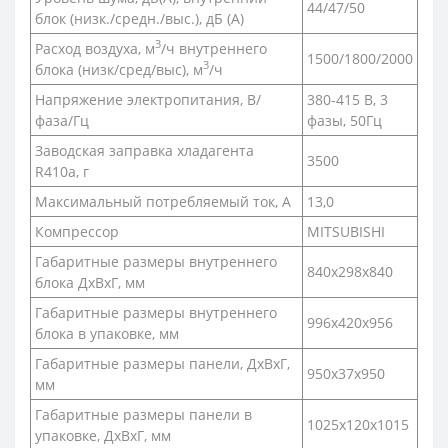
44/47/50
блок (низк./средн./выс.), дБ (А)
3
Расход воздуха, м
/ч внутреннего
1500/1800/2000
3
блока (низк/сред/выс), м
/ч
Напряжение электропитания, В/
380-415 В, 3
фаза/Гц
фазы, 50Гц
Заводская заправка хладагента
3500
R410a, г
Максимальный потребляемый ток, А
13,0
Компрессор
MITSUBISHI
Габаритные размеры внутреннего
840x298x840
блока ДxВxГ, мм
Габаритные размеры внутреннего
996x420x956
блока в упаковке, мм
Габаритные размеры панели, ДxВxГ,
950x37x950
мм
Габаритные размеры панели в
1025x120x1015
упаковке, ДxВxГ, мм