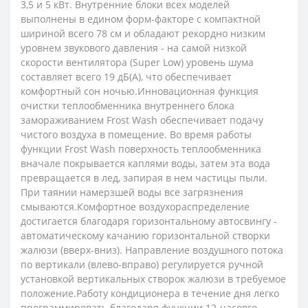
3,5 и 5 кВт. Внутренние блоки всех моделей
выполнены в едином форм-факторе с компактной
шириной всего 78 см и обладают рекордно низким
уровнем звукового давления - на самой низкой
скорости вентилятора (Super Low) уровень шума
составляет всего 19 дБ(А), что обеспечивает
комфортный сон ночью.Инновационная функция
очистки теплообменника внутреннего блока
замораживанием Frost Wash обеспечивает подачу
чистого воздуха в помещение. Во время работы
функции Frost Wash поверхность теплообменника
вначале покрывается каплями воды, затем эта вода
превращается в лед, запирая в нем частицы пыли.
При таянии намерзшей воды все загрязнения
смываются.Комфортное воздухораспределение
достигается благодаря горизонтальному автосвингу -
автоматическому качанию горизонтальной створки
жалюзи (вверх-вниз). Направление воздушного потока
по вертикали (влево-вправо) регулируется ручной
установкой вертикальных створок жалюзи в требуемое
положение.Работу кондиционера в течение дня легко
программировать благодаря функции 12-часовго