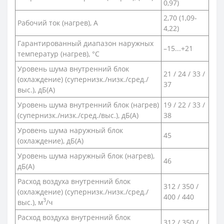
0,97)
2,70 (1,09-
Рабочий ток (нагрев), А
4,22)
Гарантированный диапазон наружных
–15...+21
температур (нагрев), °С
Уровень шума внутренний блок
21 / 24 / 33 /
(охлаждение) (супернизк./низк./сред./
37
выс.), дБ(A)
Уровень шума внутренний блок (нагрев)
19 / 22 / 33 /
(супернизк./низк./сред./выс.), дБ(А)
38
Уровень шума наружный блок
45
(охлаждение), дБ(А)
Уровень шума наружный блок (нагрев),
46
дБ(А)
Расход воздуха внутренний блок
312 / 350 /
(охлаждение) (супернизк./низк./сред./
400 / 440
3
выс.), м
/ч
Расход воздуха внутренний блок
312 / 350 /