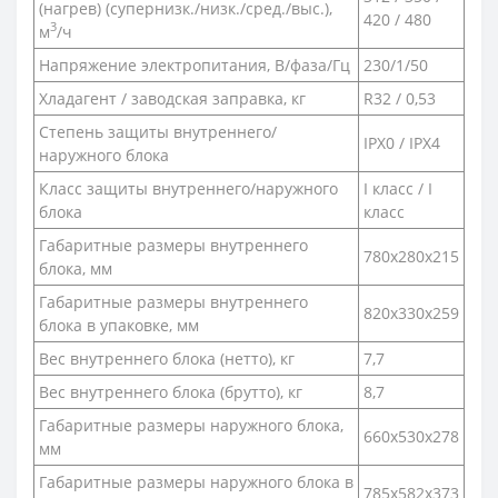
(нагрев) (супернизк./низк./сред./выс.),
420 / 480
3
м
/ч
Напряжение электропитания, В/фаза/Гц
230/1/50
Хладагент / заводская заправка, кг
R32 / 0,53
Степень защиты внутреннего/
IPX0 / IPX4
наружного блока
Класс защиты внутреннего/наружного
I класс / I
блока
класс
Габаритные размеры внутреннего
780x280x215
блока, мм
Габаритные размеры внутреннего
820x330x259
блока в упаковке, мм
Вес внутреннего блока (нетто), кг
7,7
Вес внутреннего блока (брутто), кг
8,7
Габаритные размеры наружного блока,
660x530x278
мм
Габаритные размеры наружного блока в
785x582x373