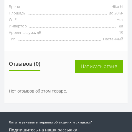
Бренд
Hitachi
Площадь
до 20 м²
Wi-Fi
Нет
Инвертор
Да
Уровень шума, дБ
19
Тип
Настенный
Отзывов (0)
Написать отзыв
Нет отзывов об этом товаре.
Хотите узнавать первым об акциях и скидках?
Подпишитесь на нашу рассылку