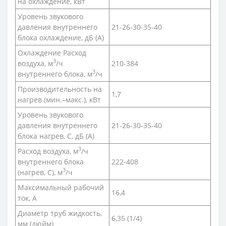
на охлаждение, кВт
Уровень звукового
давления внутреннего
21-26-30-35-40
блока охлаждение, дБ (А)
Охлаждение Расход
3
воздуха, м
/ч
210-384
3
внутреннего блока, м
/ч
Производительность на
1,7
нагрев (мин.–макс.), кВт
Уровень звукового
давления внутреннего
21-26-30-35-40
блока нагрев, С, дБ (А)
3
Расход воздуха, м
/ч
внутреннего блока
222-408
3
(нагрев, С), м
/ч
Максимальный рабочий
16,4
ток, А
Диаметр труб жидкость,
6,35 (1/4)
мм (дюйм)