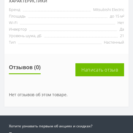
ХАРАКТЕРИСТИКИ
Бренд
Mitsubishi Electric
Площадь
до 15 м²
Wi-Fi
Нет
Инвертор
Да
Уровень шума, дБ
21
Тип
Настенный
Отзывов (0)
Написать отзыв
Нет отзывов об этом товаре.
Хотите узнавать первым об акциях и скидках?