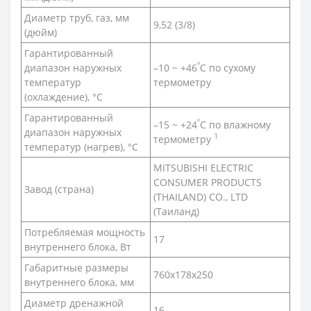
Диаметр труб, газ, мм
9,52 (3/8)
(дюйм)
Гарантированный
º
диапазон наружных
–10 ~ +46
C по сухому
температур
термометру
(охлаждение), °С
Гарантированный
º
–15 ~ +24
C по влажному
диапазон наружных
1
термометру
температур (нагрев), °С
MITSUBISHI ELECTRIC
CONSUMER PRODUCTS
Завод (страна)
(THAILAND) CO., LTD
(Таиланд)
Потребляемая мощность
17
внутреннего блока, Вт
Габаритные размеры
760x178x250
внутреннего блока, мм
Диаметр дренажной
16