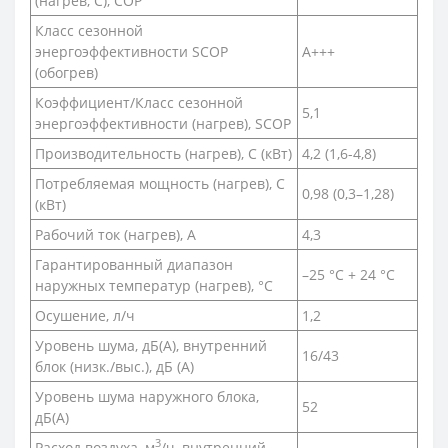
(нагрев, С), COP
Класс сезонной
энергоэффективности SCOP
A+++
(обогрев)
Коэффициент/Класс сезонной
5,1
энергоэффективности (нагрев), SCOP
Производительность (нагрев), С (кВт)
4,2 (1,6-4,8)
Потребляемая мощность (нагрев), С
0,98 (0,3–1,28)
(кВт)
Рабочий ток (нагрев), А
4,3
Гарантированный диапазон
–25 °C + 24 °C
наружных температур (нагрев), °С
Осушение, л/ч
1,2
Уровень шума, дБ(A), внутренний
16/43
блок (низк./выс.), дБ (А)
Уровень шума наружного блока,
52
дБ(A)
3
Расход воздуха, м
/ч, внутренний