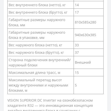
Вес внутреннего блока (нетто), кг
14
Вес внутреннего блока (брутто), кг
17
Габаритные размеры наружного
810x585x280
блока, мм
Габаритные размеры наружного
940x630x385
блока в упаковке, мм
Вес наружного блока (нетто), кг
33
Вес наружного блока (брутто), кг
37
Сторона подключения внутренний/
Внешний
наружный блоки
Максимальная длина трасс, м
15
Максимальный перепад высот
между внутренними и наружными
5
блоками, м
VISION SUPERIOR DC Inverter на озонобезопасном
хладагенте R32 — это инновационная концепция
дизайна внутреннего блока в сочетании с