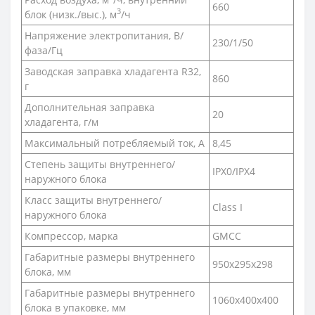
660
3
блок (низк./выс.), м
/ч
Напряжение электропитания, В/
230/1/50
фаза/Гц
Заводская заправка хладагента R32,
860
г
Дополнительная заправка
20
хладагента, г/м
Максимальный потребляемый ток, А
8,45
Степень защиты внутреннего/
IPX0/IPX4
наружного блока
Класс защиты внутреннего/
Class I
наружного блока
Компрессор, марка
GMCC
Габаритные размеры внутреннего
950x295x298
блока, мм
Габаритные размеры внутреннего
1060x400x400
блока в упаковке, мм