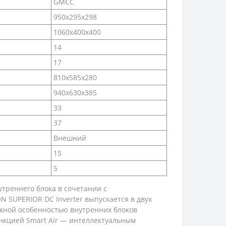
GMCC
950x295x298
1060x400x400
14
17
810x585x280
940x630x385
33
37
Внешний
15
5
утреннего блока в сочетании с
SUPERIOR DC Inverter выпускается в двух
ажной особенностью внутренних блоков
ункцией Smart Air — интеллектуальным