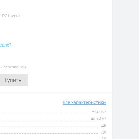
r DC Inverter
евле?
мы перезвоним
Купить
Все характеристики
Hisense
до 30 м²
Да
Да
16