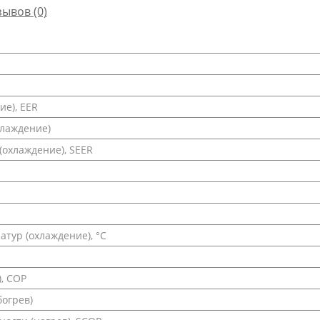
зывов (0)
е), EER
хлаждение)
охлаждение), SEER
тур (охлаждение), °С
, COP
богрев)