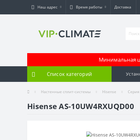
Наш адрес
Время работы
Доставка
Минимальная це
Список категорий
Устан
Настенные сплит-системы
Hisense
Серия 
Hisense AS-10UW4RXUQD00