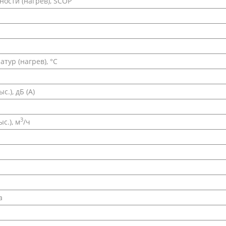
ости (нагрев), SCOP
ур (нагрев), °С
.), дБ (А)
3
с.), м
/ч
а