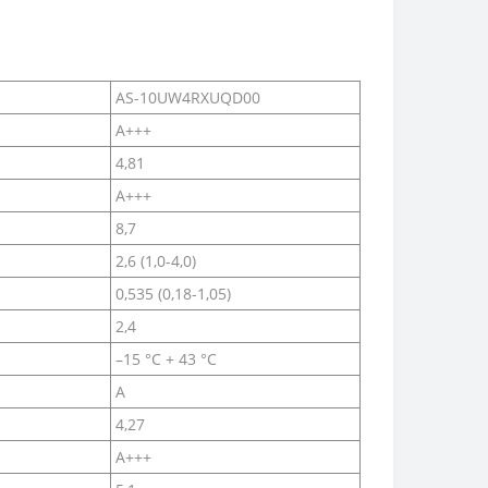
AS-10UW4RXUQD00
A+++
4,81
A+++
8,7
2,6 (1,0-4,0)
0,535 (0,18-1,05)
2,4
–15 °C + 43 °C
A
4,27
A+++