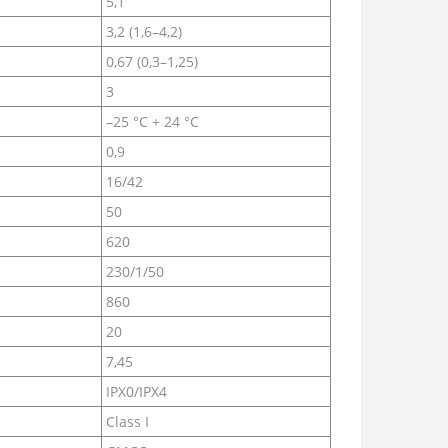
5,1
3,2 (1,6–4,2)
0,67 (0,3–1,25)
3
–25 °C + 24 °C
0,9
16/42
50
620
230/1/50
860
20
7,45
IPX0/IPX4
Class I