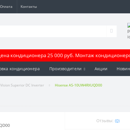
Оплата
Контакты
на кондиционера 25 000 руб. Монтаж кондиционеров
овка кондиционера
Производители
Акции
Новин
Vision Superior DC Inverter
Hisense AS-10UW4RXUQD00
Отзывы:
(0)