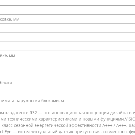
ковке, мм
вке, мм
блоки
ними и наружными блоками, м
ном хладагенте R32 — это инновационная концепция дизайна вн
и техническими характеристиками и новыми функциями.VISION 
 класс сезонной энергетической эффективности A+++ / A+++. В
art Eye — интеллектуальный датчик присутствия, совместно с ф