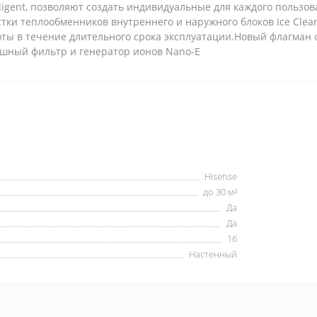
elligent, позволяют создать индивидуальные для каждого польз
и теплообменников внутреннего и наружного блоков Ice Clea
оты в течение длительного срока эксплуатации.Новый флагман
душный фильтр и генератор ионов Nano-E
Hisense
до 30 м²
Да
Да
16
Настенный