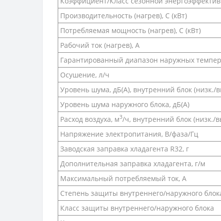
Коэффициент/Класс сезонной энергоэффективн
Производительность (нагрев), С (кВт)
Потребляемая мощность (нагрев), С (кВт)
Рабочий ток (нагрев), А
Гарантированный диапазон наружных температ
Осушение, л/ч
Уровень шума, дБ(A), внутренний блок (низк./выс
Уровень шума наружного блока, дБ(A)
3
Расход воздуха, м
/ч, внутренний блок (низк./вы
Напряжение электропитания, В/фаза/Гц
Заводская заправка хладагента R32, г
Дополнительная заправка хладагента, г/м
Максимальный потребляемый ток, А
Степень защиты внутреннего/наружного блок
Класс защиты внутреннего/наружного блока