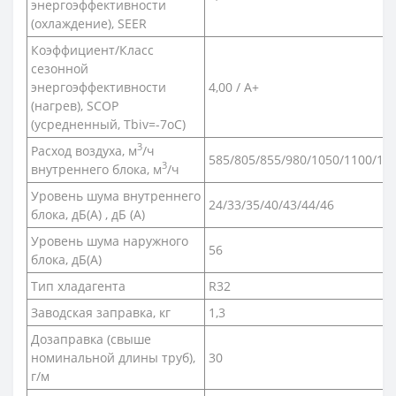
энергоэффективности
(охлаждение), SEER
Коэффициент/Класс
сезонной
энергоэффективности
4,00 / A+
(нагрев), SCOP
(усредненный, Tbiv=-7oC)
3
Расход воздуха, м
/ч
585/805/855/980/1050/1100/11
3
внутреннего блока, м
/ч
Уровень шума внутреннего
24/33/35/40/43/44/46
блока, дБ(A) , дБ (А)
Уровень шума наружного
56
блока, дБ(A)
Тип хладагента
R32
Заводская заправка, кг
1,3
Дозаправка (свыше
номинальной длины труб),
30
г/м