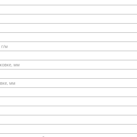
 г/м
ковке, мм
вке, мм