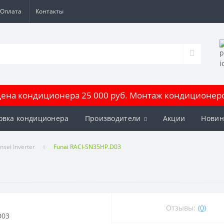
Оплата
Контакты
на кондиционера 25 000 руб. Монтаж кондиционеров
овка кондиционера
Производители
Акции
Новин
sei Inverter
Funai RACI-SN35HP.D03
Отзывы:
(0)