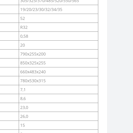
305/325/370/485/520/550/565
19/20/23/30/32/34/35
52
R32
0,58
20
790x255x200
850x325x255
660x483x240
780x530x315
7,1
8,6
23,0
26,0
15