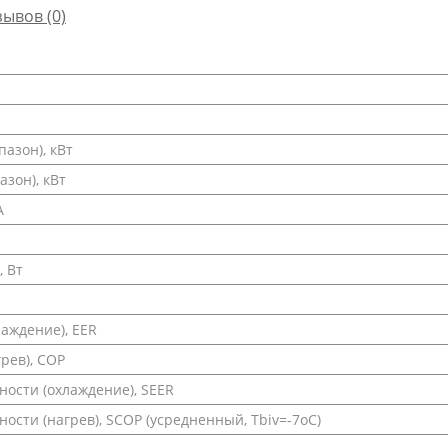
зывов (0)
азон), кВт
зон), кВт
А
 Вт
аждение), EER
рев), COP
ости (охлаждение), SEER
сти (нагрев), SCOP (усредненный, Tbiv=-7oC)