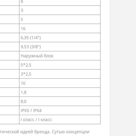
8
3
5
16
6,35 (1/4")
9,53 (3/8")
Наружный блок
5*2,5
3*2,5
16
1,8
8,0
IPX0 / IPX4
I класс / I класс
тегической идеей бренда. Сутью концепции