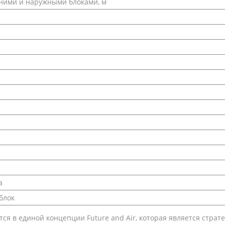
ними и наружными блоками, м
а
блок
ся в единой концепции Future and Air, которая является стра