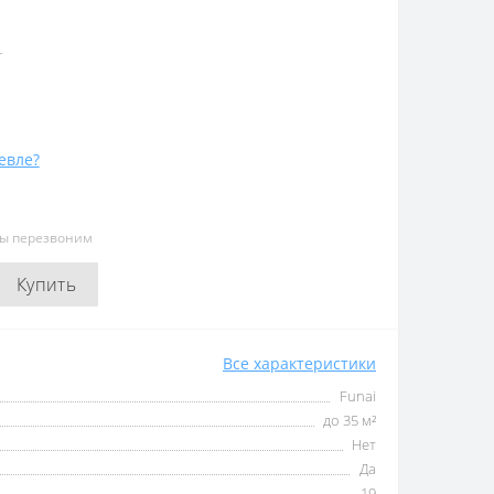
r
евле?
мы перезвоним
Купить
Все характеристики
Funai
до 35 м²
Нет
Да
19