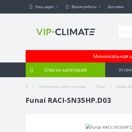
Наш адрес
Время работы
Доставка
Минимальная це
Список категорий
Устан
Настенные сплит-системы
Funai
Серия Sen
Funai RACI-SN35HP.D03