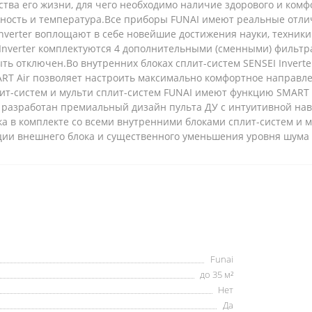
ества его жизни, для чего необходимо наличие здорового и ком
лажность и температура.Все приборы FUNAI имеют реальные отли
nverter воплощают в себе новейшие достижения науки, техники
 Inverter комплектуются 4 дополнительными (сменными) фильт
ть отключен.Во внутренних блоках сплит-систем SENSEI Invert
RT Air позволяет настроить максимально комфортное направле
лит-систем и мульти сплит-систем FUNAI имеют функцию SMART
ter разработан премиальный дизайн пульта ДУ с интуитивной н
ка в комплекте со всеми внутренними блоками сплит-систем и 
ии внешнего блока и существенного уменьшения уровня шума
Funai
до 35 м²
Нет
Да