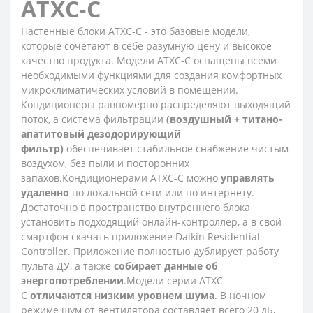
ATXC-C
Настенные блоки ATXC-C - это базовые модели,
которые сочетают в себе разумную цену и высокое
качество продукта. Модели ATXC-C оснащены всеми
необходимыми функциями для создания комфортных
микроклиматических условий в помещении.
Кондиционеры равномерно распределяют выходящий
поток, а система фильтрации
(воздушный + титано-
апатитовый дезодорирующий
фильтр)
обеспечивает стабильное снабжение чистым
воздухом, без пыли и посторонних
запахов.Кондиционерами ATXC-C можно
управлять
удаленно
по локальной сети или по интернету.
Достаточно в пространство внутреннего блока
установить подходящий онлайн-контроллер, а в свой
смартфон скачать приложение Daikin Residential
Controller. Приложение полностью дублирует работу
пульта ДУ, а также
собирает данные об
энергопотреблении
.Модели серии ATXC-
C
отличаются низким уровнем шума
. В ночном
режиме шум от вентилятора составляет всего 20 дБ,