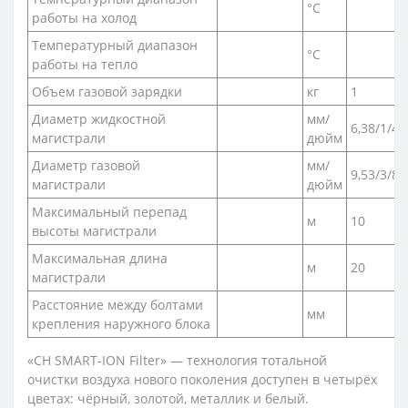
°C
работы на холод
Температурный диапазон
°C
работы на тепло
Объем газовой зарядки
кг
1
Диаметр жидкостной
мм/
6,38/1/4″
магистрали
дюйм
Диаметр газовой
мм/
9,53/3/8″
магистрали
дюйм
Максимальный перепад
м
10
высоты магистрали
Максимальная длина
м
20
магистрали
Расстояние между болтами
мм
крепления наружного блока
«CH SMART-ION Filter» — технология тотальной
очистки воздуха нового поколения доступен в четырёх
цветах: чёрный, золотой, металлик и белый.