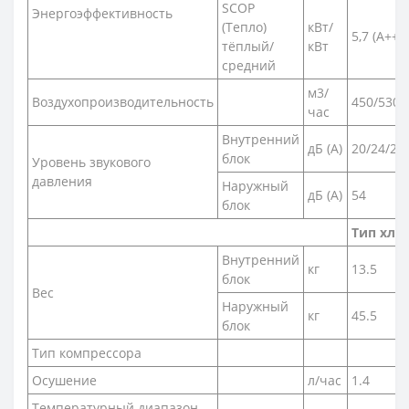
SCOP
Энергоэффективность
(Тепло)
кВт/
5,7 (А+++)
тёплый/
кВт
средний
м3/
Воздухопроизводительность
450/530/
час
Внутренний
дБ (A)
20/24/28
блок
Уровень звукового
давления
Наружный
дБ (A)
54
блок
Тип хлад
Внутренний
кг
13.5
блок
Вес
Наружный
кг
45.5
блок
Тип компрессора
Осушение
л/час
1.4
Температурный диапазон