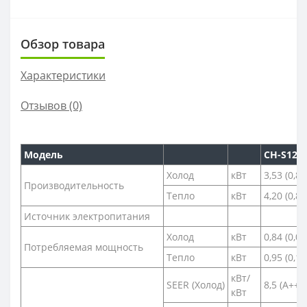
Обзор товара
Характеристики
Отзывов (0)
Модель
CH-S12F
Холод
кВт
3,53 (0,85
Производительность
Тепло
кВт
4,20 (0,88
Источник электропитания
Холод
кВт
0,84 (0,06
Потребляемая мощность
Тепло
кВт
0,95 (0,13
кВт/
SEER (Холод)
8,5 (А+++
кВт