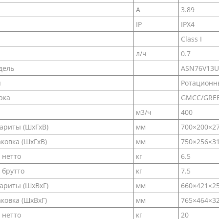
А
3.89
IP
IPX4
Class I
л/ч
0.7
дель
ASN76V13U
п
Ротационн
рка
GMCC/GRE
м3/ч
400
ариты (ШxГxВ)
мм
700×200×2
ковка (ШxГxВ)
мм
750×256×3
 нетто
кг
6.5
 брутто
кг
7.5
ариты (ШxВxГ)
мм
660×421×2
ковка (ШxВxГ)
мм
765×464×3
 нетто
кг
20