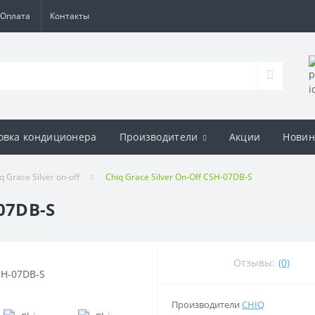
Оплата
Контакты
овка кондиционера
Производители
Акции
Новин
 Grace Silver on-off
Chiq Grace Silver On-Off CSH-07DB-S
-07DB-S
Отзывы:
(0)
Производители
CHIQ