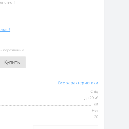
er on-off
евле?
мы перезвоним
Купить
Все характеристики
Chiq
до 20 м²
Да
Нет
20