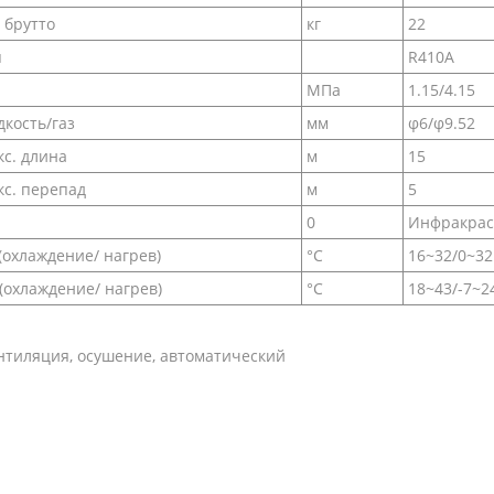
 брутто
кг
22
п
R410A
МПа
1.15/4.15
кость/газ
мм
φ6/φ9.52
с. длина
м
15
с. перепад
м
5
0
Инфракра
(охлаждение/ нагрев)
°C
16~32/0~32
(охлаждение/ нагрев)
°C
18~43/-7~2
нтиляция, осушение, автоматический