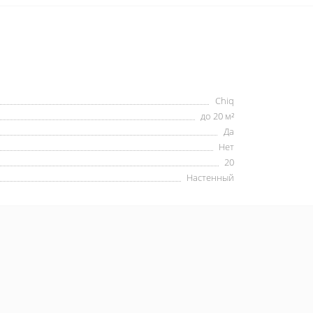
Chiq
до 20 м²
Да
Нет
20
Настенный