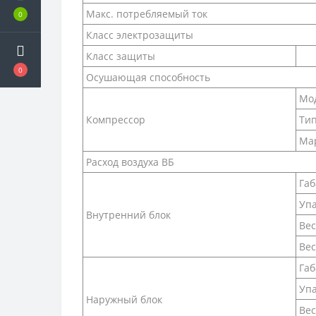
Макс. потребляемый ток
0
Класс электрозащиты
Класс защиты
0
Осушающая способность
Мо
Компрессор
Ти
Ма
Расход воздуха ВБ
Габ
Упа
Внутренний блок
Вес
Вес
Габ
Упа
Наружный блок
Вес