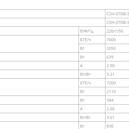
CSH-07DB-S
CSH-07DB-
В/Ф/Гц
220/1/50
БТЕ/ч
7000
Вт
2050
Вт
639
А
2.90
Вт/Вт
3.21
БТЕ/ч
7200
Вт
2110
Вт
584
А
2.66
Вт/Вт
3.61
Вт
830