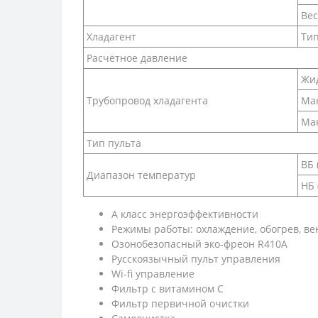
Вес
Хладагент
Ти
Расчётное давление
Жид
Трубопровод хладагента
Мак
Мак
Тип пульта
ВБ 
Диапазон температур
НБ 
A класс энергоэффективности
Режимы работы: охлаждение, обогрев, ве
Озонобезопасный эко-фреон R410A
Русскоязычный пульт управления
Wi-fi управление
Фильтр с витамином С
Фильтр первичной очистки