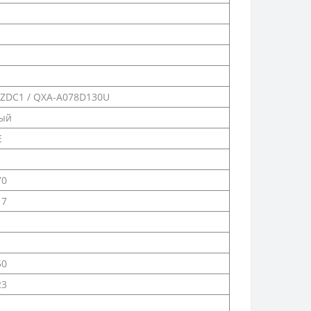
ZDC1 / QXA-A078D130U
ый
E
70
17
50
23