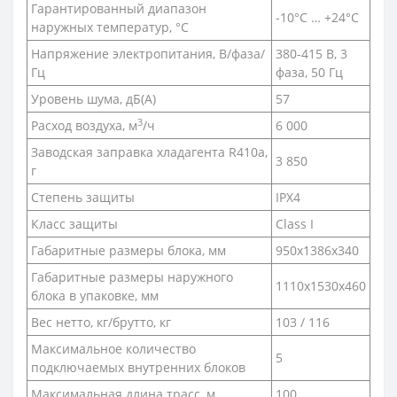
Гарантированный диапазон
-10°C … +24°C
наружных температур, °С
Напряжение электропитания, В/фаза/
380-415 В, 3
Гц
фаза, 50 Гц
Уровень шума, дБ(A)
57
3
Расход воздуха, м
/ч
6 000
Заводская заправка хладагента R410a,
3 850
г
Степень защиты
IPX4
Класс защиты
Class I
Габаритные размеры блока, мм
950х1386х340
Габаритные размеры наружного
1110x1530x460
блока в упаковке, мм
Вес нетто, кг/брутто, кг
103 / 116
Максимальное количество
5
подключаемых внутренних блоков
Максимальная длина трасс, м
100